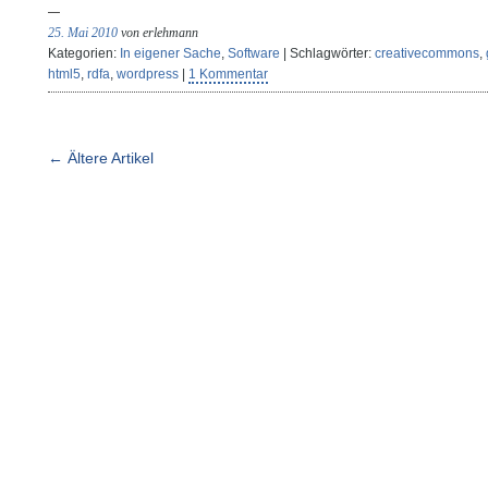
25. Mai 2010
von erlehmann
Kategorien:
In eigener Sache
,
Software
| Schlagwörter:
creativecommons
,
html5
,
rdfa
,
wordpress
|
1 Kommentar
← Ältere Artikel