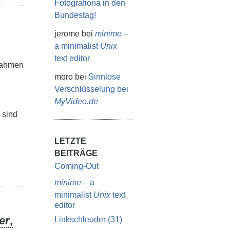
Fotografiona in den
Bundestag!
jerome
bei
minime
–
a minimalist
Unix
text editor
Rahmen
moro
bei
Sinnlose
Verschlüsselung bei
MyVideo.de
d
 sind
LETZTE
BEITRÄGE
Coming-Out
minime
– a
minimalist
Unix
text
editor
er
,
Linkschleuder (31)