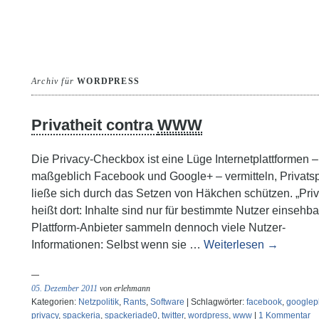
Archiv für
WORDPRESS
Privatheit contra
WWW
Die Privacy-Checkbox ist eine Lüge Internetplattformen –
maßgeblich Facebook und Google+ – vermitteln, Privats
ließe sich durch das Setzen von Häkchen schützen. „Priv
heißt dort: Inhalte sind nur für bestimmte Nutzer einsehba
Plattform-Anbieter sammeln dennoch viele Nutzer-
Informationen: Selbst wenn sie …
Weiterlesen
→
05. Dezember 2011
von erlehmann
Kategorien:
Netzpolitik
,
Rants
,
Software
| Schlagwörter:
facebook
,
googlep
privacy
,
spackeria
,
spackeriade0
,
twitter
,
wordpress
,
www
|
1 Kommentar