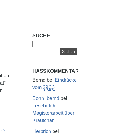
SUCHE
HASSKOMMENTARE
phäre
Bernd
bei
Eindrücke
at“
vom
29C3
r.
Bonn_bernd
bei
Lesebefehl:
Magisterarbeit über
Krautchan
lus
,
Herbrich
bei