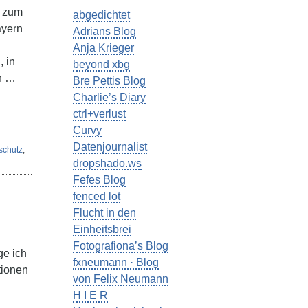
l zum
abgedichtet
ayern
Adrians Blog
Anja Krieger
 in
beyond xbg
n …
Bre Pettis Blog
Charlie’s Diary
ctrl+verlust
Curvy
Datenjournalist
schutz
,
dropshado.ws
Fefes Blog
fenced lot
Flucht in den
Einheitsbrei
Fotografiona’s Blog
e ich
fxneumann · Blog
tionen
von Felix Neumann
H I E R