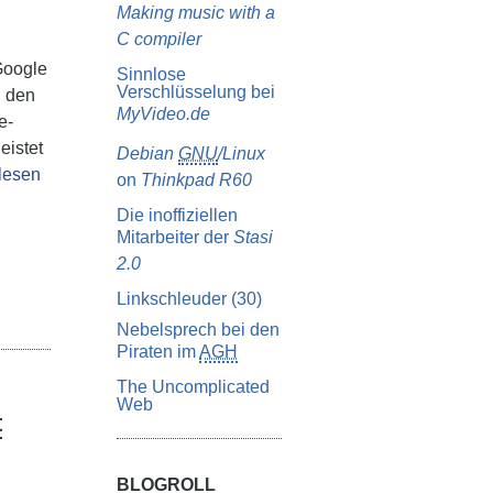
Making music with a
C compiler
Google
Sinnlose
Verschlüsselung bei
, den
MyVideo.de
e-
eistet
Debian
GNU
/Linux
lesen
on
Thinkpad R60
Die inoffiziellen
Mitarbeiter der
Stasi
2.0
Linkschleuder (30)
Nebelsprech bei den
Piraten im
AGH
The Uncomplicated
Web
t
BLOGROLL