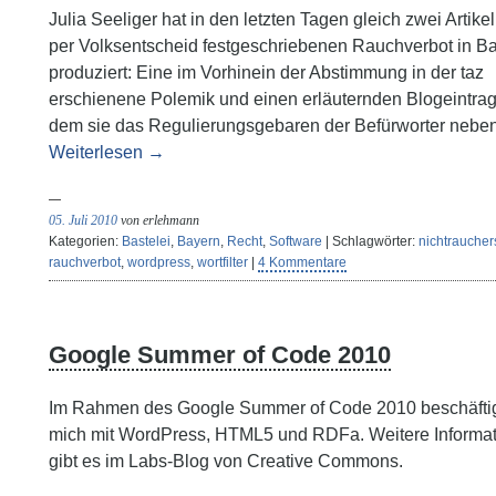
Julia Seeliger hat in den letzten Tagen gleich zwei Artike
per Volksentscheid festgeschriebenen Rauchverbot in B
produziert: Eine im Vorhinein der Abstimmung in der taz
erschienene Polemik und einen erläuternden Blogeintrag,
dem sie das Regulierungsgebaren der Befürworter nebe
Weiterlesen
→
05. Juli 2010
von erlehmann
Kategorien:
Bastelei
,
Bayern
,
Recht
,
Software
| Schlagwörter:
nichtraucher
rauchverbot
,
wordpress
,
wortfilter
|
4 Kommentare
Google Summer of Code 2010
Im Rahmen des Google Summer of Code 2010 beschäftig
mich mit WordPress, HTML5 und RDFa. Weitere Informa
gibt es im Labs-Blog von Creative Commons.