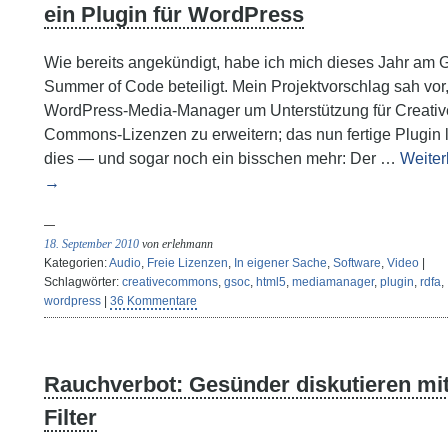
ein Plugin für WordPress
Wie bereits angekündigt, habe ich mich dieses Jahr am 
Summer of Code beteiligt. Mein Projektvorschlag sah vor
WordPress-Media-Manager um Unterstützung für Creativ
Commons-Lizenzen zu erweitern; das nun fertige Plugin l
dies — und sogar noch ein bisschen mehr: Der …
Weiter
→
18. September 2010
von erlehmann
Kategorien:
Audio
,
Freie Lizenzen
,
In eigener Sache
,
Software
,
Video
|
Schlagwörter:
creativecommons
,
gsoc
,
html5
,
mediamanager
,
plugin
,
rdfa
,
wordpress
|
36 Kommentare
Rauchverbot: Gesünder diskutieren mi
Filter