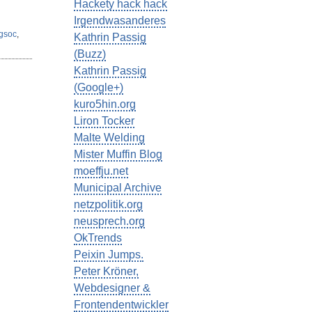
Hackety hack hack
Irgendwasanderes
gsoc
,
Kathrin Passig
(Buzz)
Kathrin Passig
(Google+)
kuro5hin.org
Liron Tocker
Malte Welding
Mister Muffin Blog
moeffju.net
Municipal Archive
netzpolitik.org
neusprech.org
OkTrends
Peixin Jumps.
Peter Kröner,
Webdesigner &
Frontendentwickler