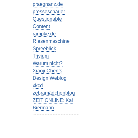
praegnanz.de
presseschauer
Questionable
Content
rampke.de
Riesenmaschine
Spreeblick
Trivium
Warum nicht?
Xiaoji Chen’s
Design Weblog
xkcd
zebramädchenblog
ZEIT ONLINE: Kai
Biermann