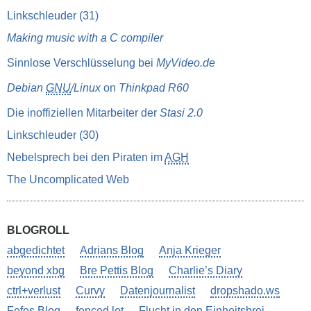
Linkschleuder (31)
Making music with a C compiler
Sinnlose Verschlüsselung bei
MyVideo.de
Debian
GNU
/Linux
on
Thinkpad R60
Die inoffiziellen Mitarbeiter der
Stasi 2.0
Linkschleuder (30)
Nebelsprech bei den Piraten im
AGH
The Uncomplicated Web
BLOGROLL
abgedichtet
Adrians Blog
Anja Krieger
beyond xbg
Bre Pettis Blog
Charlie’s Diary
ctrl+verlust
Curvy
Datenjournalist
dropshado.ws
Fefes Blog
fenced lot
Flucht in den Einheitsbrei