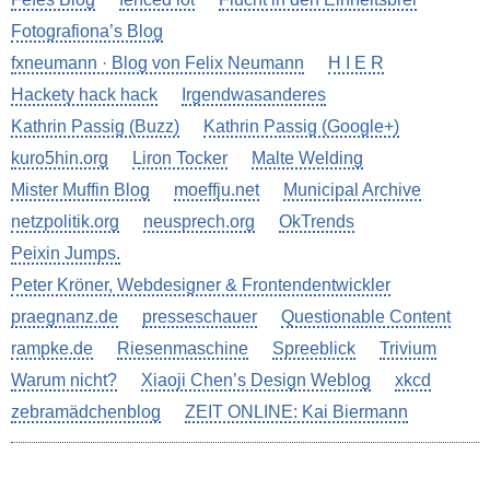
Fotografiona’s Blog
fxneumann · Blog von Felix Neumann
H I E R
Hackety hack hack
Irgendwasanderes
Kathrin Passig (Buzz)
Kathrin Passig (Google+)
kuro5hin.org
Liron Tocker
Malte Welding
Mister Muffin Blog
moeffju.net
Municipal Archive
netzpolitik.org
neusprech.org
OkTrends
Peixin Jumps.
Peter Kröner, Webdesigner & Frontendentwickler
praegnanz.de
presseschauer
Questionable Content
rampke.de
Riesenmaschine
Spreeblick
Trivium
Warum nicht?
Xiaoji Chen’s Design Weblog
xkcd
zebramädchenblog
ZEIT ONLINE: Kai Biermann