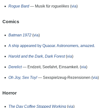
Rogue Bard
— Musik für
roguelikes
(
via
)
Comics
Batman 1972
(
via
)
A ship appeared by Quaoar. Astronomers, amazed.
Harold and the Dark, Dark Forest
(
via
)
Derelict
— Endzeit, Seefahrt, Einsamkeit. (
via
)
Oh Joy, Sex Toy!
— Sexspielzeug-Rezensionen (
via
)
Horror
The Day Coffee Stopped Working
(
via
)