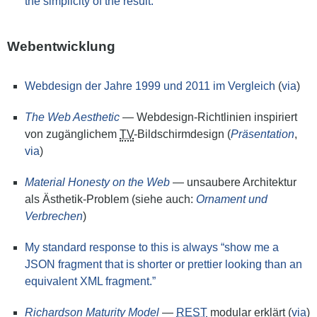
the simplicity of the result.
Webentwicklung
Webdesign der Jahre 1999 und 2011 im Vergleich
(
via
)
The Web Aesthetic
— Webdesign-Richtlinien inspiriert
von zugänglichem
TV
-Bildschirmdesign (
Präsentation
,
via
)
Material Honesty on the Web
— unsaubere Architektur
als Ästhetik-Problem (siehe auch:
Ornament und
Verbrechen
)
My standard response to this is always “show me a
JSON fragment that is shorter or prettier looking than an
equivalent XML fragment.”
Richardson Maturity Model
—
REST
modular erklärt (
via
)