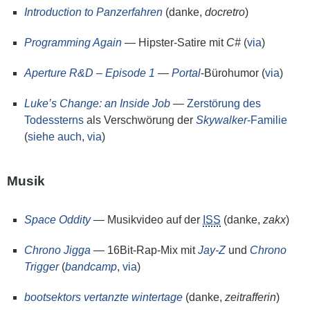
Introduction to Panzerfahren
(danke,
docretro
)
Programming Again
— Hipster-Satire mit
C#
(
via
)
Aperture R&D – Episode 1
—
Portal
-Bürohumor (
via
)
Luke’s Change: an Inside Job
—
Zerstörung des
Todessterns
als Verschwörung der
Skywalker
-Familie
(
siehe auch
,
via
)
Musik
Space Oddity
— Musikvideo auf der
ISS
(danke,
zakx
)
Chrono Jigga
— 16Bit-Rap-Mix mit
Jay-Z
und
Chrono
Trigger
(
bandcamp
,
via
)
bootsektors vertanzte wintertage
(danke,
zeitrafferin
)