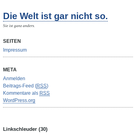
Die Welt ist gar nicht so.
Sie ist ganz anders.
SEITEN
Impressum
META
Anmelden
Beitrags-Feed (
RSS
)
Kommentare als
RSS
WordPress.org
Linkschleuder (30)