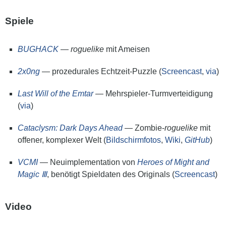
Spiele
BUGHACK
—
roguelike
mit Ameisen
2x0ng
— prozedurales Echtzeit-Puzzle (
Screencast
,
via
)
Last Will of the Emtar
— Mehrspieler-Turmverteidigung
(
via
)
Cataclysm: Dark Days Ahead
— Zombie-
roguelike
mit
offener, komplexer Welt (
Bildschirmfotos
,
Wiki
,
GitHub
)
VCMI
— Neuimplementation von
Heroes of Might and
Magic Ⅲ
, benötigt Spieldaten des Originals (
Screencast
)
Video