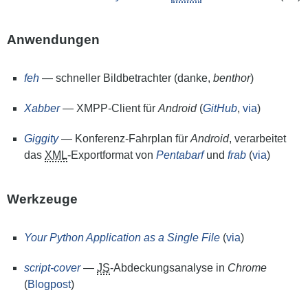
Anwendungen
feh
— schneller Bildbetrachter (danke,
benthor
)
Xabber
—
XMPP
-Client für
Android
(
GitHub
,
via
)
Giggity
— Konferenz-Fahrplan für
Android
, verarbeitet
das
XML
-Exportformat von
Pentabarf
und
frab
(
via
)
Werkzeuge
Your Python Application as a Single File
(
via
)
script-cover
—
JS
-Abdeckungsanalyse in
Chrome
(
Blogpost
)