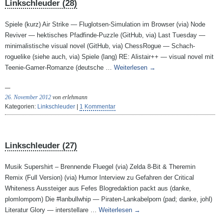
Linkschleuder (28)
Spiele (kurz) Air Strike — Fluglotsen-Simulation im Browser (via) Node
Reviver — hektisches Pfadfinde-Puzzle (GitHub, via) Last Tuesday —
minimalistische visual novel (GitHub, via) ChessRogue — Schach-
roguelike (siehe auch, via) Spiele (lang) RE: Alistair++ — visual novel mit
Teenie-Gamer-Romanze (deutsche …
Weiterlesen
→
26. November 2012
von erlehmann
Kategorien:
Linkschleuder
|
1 Kommentar
Linkschleuder (27)
Musik Supershirt – Brennende Fluegel (via) Zelda 8-Bit & Theremin
Remix (Full Version) (via) Humor Interview zu Gefahren der Critical
Whiteness Aussteiger aus Fefes Blogredaktion packt aus (danke,
plomlompom) Die #lanbullwhip — Piraten-Lankabelporn (pad; danke, johl)
Literatur Glory — interstellare …
Weiterlesen
→