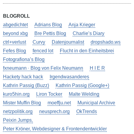
BLOGROLL
abgedichtet
Adrians Blog
Anja Krieger
beyond xbg
Bre Pettis Blog
Charlie’s Diary
ctrl+verlust
Curvy
Datenjournalist
dropshado.ws
Fefes Blog
fenced lot
Flucht in den Einheitsbrei
Fotografiona’s Blog
fxneumann · Blog von Felix Neumann
H I E R
Hackety hack hack
Irgendwasanderes
Kathrin Passig (Buzz)
Kathrin Passig (Google+)
kuro5hin.org
Liron Tocker
Malte Welding
Mister Muffin Blog
moeffju.net
Municipal Archive
netzpolitik.org
neusprech.org
OkTrends
Peixin Jumps.
Peter Kröner, Webdesigner & Frontendentwickler