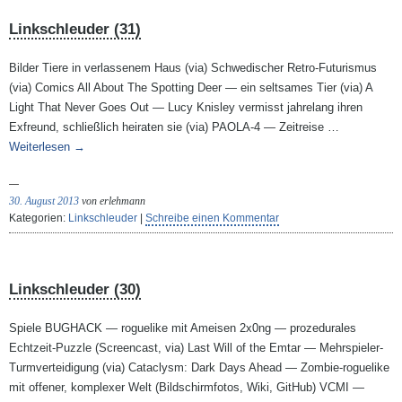
Linkschleuder (31)
Bilder Tiere in verlassenem Haus (via) Schwedischer Retro-Futurismus
(via) Comics All About The Spotting Deer — ein seltsames Tier (via) A
Light That Never Goes Out — Lucy Knisley vermisst jahrelang ihren
Exfreund, schließlich heiraten sie (via) PAOLA-4 — Zeitreise …
Weiterlesen
→
30. August 2013
von erlehmann
Kategorien:
Linkschleuder
|
Schreibe einen Kommentar
Linkschleuder (30)
Spiele BUGHACK — roguelike mit Ameisen 2x0ng — prozedurales
Echtzeit-Puzzle (Screencast, via) Last Will of the Emtar — Mehrspieler-
Turmverteidigung (via) Cataclysm: Dark Days Ahead — Zombie-roguelike
mit offener, komplexer Welt (Bildschirmfotos, Wiki, GitHub) VCMI —