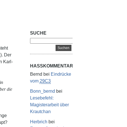
SUCHE
teht
a
). Der
n Karl-
HASSKOMMENTARE
Bernd
bei
Eindrücke
vom
29C3
in
ber die
Bonn_bernd
bei
Lesebefehl:
Magisterarbeit über
Krautchan
änge
Herbrich
bei
upt?