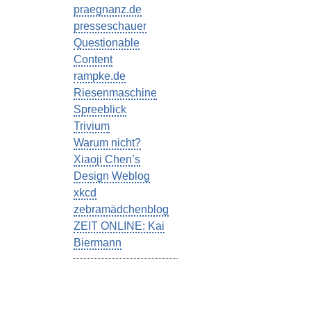
praegnanz.de
presseschauer
Questionable
Content
rampke.de
Riesenmaschine
Spreeblick
Trivium
Warum nicht?
Xiaoji Chen’s
Design Weblog
xkcd
zebramädchenblog
ZEIT ONLINE: Kai
Biermann