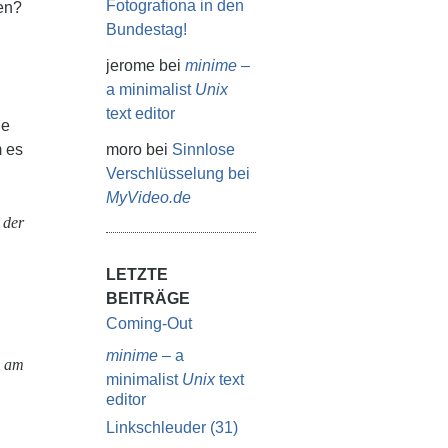
Fotografiona in den
en?
Bundestag!
jerome
bei
minime
–
a minimalist
Unix
text editor
he
m es
moro
bei
Sinnlose
Verschlüsselung bei
MyVideo.de
 der
LETZTE
BEITRÄGE
Coming-Out
minime
– a
e am
minimalist
Unix
text
editor
Linkschleuder (31)