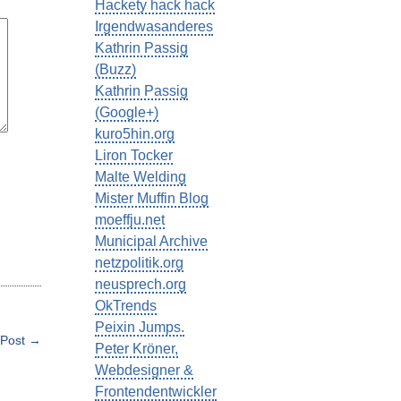
Hackety hack hack
Irgendwasanderes
Kathrin Passig
(Buzz)
Kathrin Passig
(Google+)
kuro5hin.org
Liron Tocker
Malte Welding
Mister Muffin Blog
moeffju.net
Municipal Archive
netzpolitik.org
neusprech.org
OkTrends
Peixin Jumps.
 Post →
Peter Kröner,
Webdesigner &
Frontendentwickler