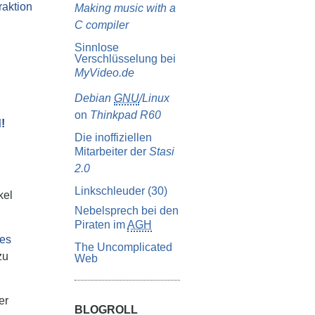
Fraktion
Making music with a
C compiler
Sinnlose
Verschlüsselung bei
MyVideo.de
Debian
GNU
/Linux
on
Thinkpad R60
d!
Die inoffiziellen
Mitarbeiter der
Stasi
2.0
Linkschleuder (30)
kel
Nebelsprech bei den
Piraten im
AGH
es
The Uncomplicated
zu
Web
er
BLOGROLL