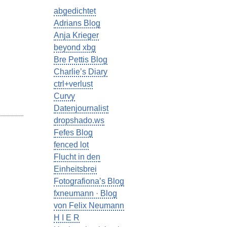
abgedichtet
Adrians Blog
Anja Krieger
beyond xbg
Bre Pettis Blog
Charlie’s Diary
ctrl+verlust
Curvy
Datenjournalist
dropshado.ws
Fefes Blog
fenced lot
Flucht in den
Einheitsbrei
Fotografiona’s Blog
fxneumann · Blog
von Felix Neumann
H I E R