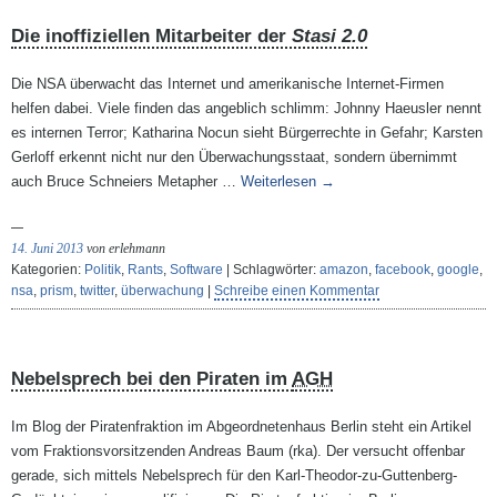
Die inoffiziellen Mitarbeiter der
Stasi 2.0
Die NSA überwacht das Internet und amerikanische Internet-Firmen
helfen dabei. Viele finden das angeblich schlimm: Johnny Haeusler nennt
es internen Terror; Katharina Nocun sieht Bürgerrechte in Gefahr; Karsten
Gerloff erkennt nicht nur den Überwachungsstaat, sondern übernimmt
auch Bruce Schneiers Metapher …
Weiterlesen
→
14. Juni 2013
von erlehmann
Kategorien:
Politik
,
Rants
,
Software
| Schlagwörter:
amazon
,
facebook
,
google
,
nsa
,
prism
,
twitter
,
überwachung
|
Schreibe einen Kommentar
Nebelsprech bei den Piraten im
AGH
Im Blog der Piratenfraktion im Abgeordnetenhaus Berlin steht ein Artikel
vom Fraktionsvorsitzenden Andreas Baum (rka). Der versucht offenbar
gerade, sich mittels Nebelsprech für den Karl-Theodor-zu-Guttenberg-