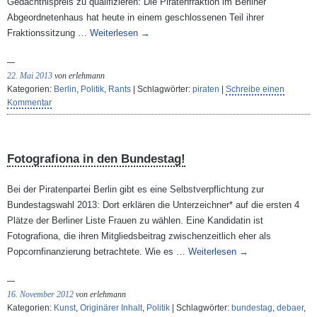
Gedächtnispreis zu qualifizieren: Die Piratenfraktion im Berliner
Abgeordnetenhaus hat heute in einem geschlossenen Teil ihrer
Fraktionssitzung …
Weiterlesen
→
22. Mai 2013
von erlehmann
Kategorien:
Berlin
,
Politik
,
Rants
| Schlagwörter:
piraten
|
Schreibe einen
Kommentar
Fotografiona in den Bundestag!
Bei der Piratenpartei Berlin gibt es eine Selbstverpflichtung zur
Bundestagswahl 2013: Dort erklären die Unterzeichner* auf die ersten 4
Plätze der Berliner Liste Frauen zu wählen. Eine Kandidatin ist
Fotografiona, die ihren Mitgliedsbeitrag zwischenzeitlich eher als
Popcornfinanzierung betrachtete. Wie es …
Weiterlesen
→
16. November 2012
von erlehmann
Kategorien:
Kunst
,
Originärer Inhalt
,
Politik
| Schlagwörter:
bundestag
,
debaer
,