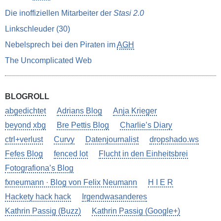
Die inoffiziellen Mitarbeiter der
Stasi 2.0
Linkschleuder (30)
Nebelsprech bei den Piraten im
AGH
The Uncomplicated Web
BLOGROLL
abgedichtet
Adrians Blog
Anja Krieger
beyond xbg
Bre Pettis Blog
Charlie’s Diary
ctrl+verlust
Curvy
Datenjournalist
dropshado.ws
Fefes Blog
fenced lot
Flucht in den Einheitsbrei
Fotografiona’s Blog
fxneumann · Blog von Felix Neumann
H I E R
Hackety hack hack
Irgendwasanderes
Kathrin Passig (Buzz)
Kathrin Passig (Google+)