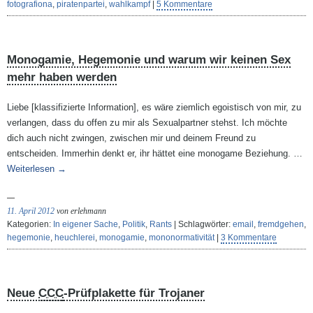
fotografiona
,
piratenpartei
,
wahlkampf
|
5 Kommentare
Monogamie, Hegemonie und warum wir keinen Sex
mehr haben werden
Liebe [klassifizierte Information], es wäre ziemlich egoistisch von mir, zu
verlangen, dass du offen zu mir als Sexualpartner stehst. Ich möchte
dich auch nicht zwingen, zwischen mir und deinem Freund zu
entscheiden. Immerhin denkt er, ihr hättet eine monogame Beziehung. …
Weiterlesen
→
11. April 2012
von erlehmann
Kategorien:
In eigener Sache
,
Politik
,
Rants
| Schlagwörter:
email
,
fremdgehen
,
hegemonie
,
heuchlerei
,
monogamie
,
mononormativität
|
3 Kommentare
Neue
CCC
-Prüfplakette für Trojaner