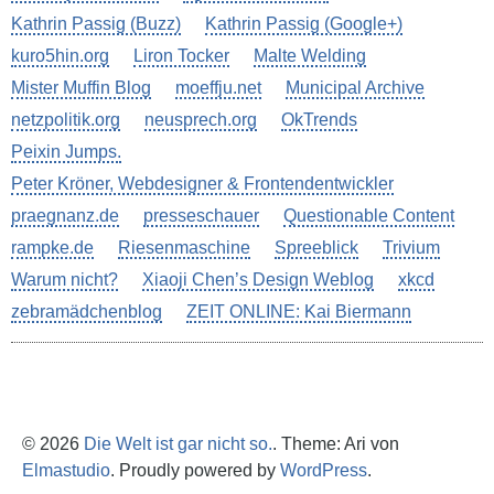
Kathrin Passig (Buzz)
Kathrin Passig (Google+)
kuro5hin.org
Liron Tocker
Malte Welding
Mister Muffin Blog
moeffju.net
Municipal Archive
netzpolitik.org
neusprech.org
OkTrends
Peixin Jumps.
Peter Kröner, Webdesigner & Frontendentwickler
praegnanz.de
presseschauer
Questionable Content
rampke.de
Riesenmaschine
Spreeblick
Trivium
Warum nicht?
Xiaoji Chen’s Design Weblog
xkcd
zebramädchenblog
ZEIT ONLINE: Kai Biermann
© 2026
Die Welt ist gar nicht so.
. Theme: Ari von
Elmastudio
. Proudly powered by
WordPress
.