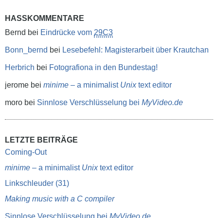
HASSKOMMENTARE
Bernd
bei
Eindrücke vom
29C3
Bonn_bernd
bei
Lesebefehl: Magisterarbeit über Krautchan
Herbrich
bei
Fotografiona in den Bundestag!
jerome
bei
minime
– a minimalist
Unix
text editor
moro
bei
Sinnlose Verschlüsselung bei
MyVideo.de
LETZTE BEITRÄGE
Coming-Out
minime
– a minimalist
Unix
text editor
Linkschleuder (31)
Making music with a C compiler
Sinnlose Verschlüsselung bei
MyVideo.de