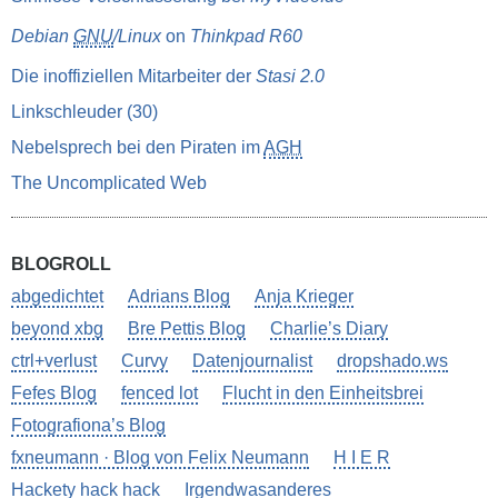
Debian
GNU
/Linux
on
Thinkpad R60
Die inoffiziellen Mitarbeiter der
Stasi 2.0
Linkschleuder (30)
Nebelsprech bei den Piraten im
AGH
The Uncomplicated Web
BLOGROLL
abgedichtet
Adrians Blog
Anja Krieger
beyond xbg
Bre Pettis Blog
Charlie’s Diary
ctrl+verlust
Curvy
Datenjournalist
dropshado.ws
Fefes Blog
fenced lot
Flucht in den Einheitsbrei
Fotografiona’s Blog
fxneumann · Blog von Felix Neumann
H I E R
Hackety hack hack
Irgendwasanderes