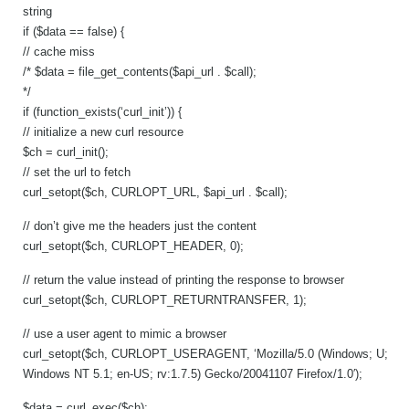
string
if ($data == false) {
// cache miss
/* $data = file_get_contents($api_url . $call);
*/
if (function_exists(‘curl_init’)) {
// initialize a new curl resource
$ch = curl_init();
// set the url to fetch
curl_setopt($ch, CURLOPT_URL, $api_url . $call);
// don’t give me the headers just the content
curl_setopt($ch, CURLOPT_HEADER, 0);
// return the value instead of printing the response to browser
curl_setopt($ch, CURLOPT_RETURNTRANSFER, 1);
// use a user agent to mimic a browser
curl_setopt($ch, CURLOPT_USERAGENT, ‘Mozilla/5.0 (Windows; U;
Windows NT 5.1; en-US; rv:1.7.5) Gecko/20041107 Firefox/1.0′);
$data = curl_exec($ch);