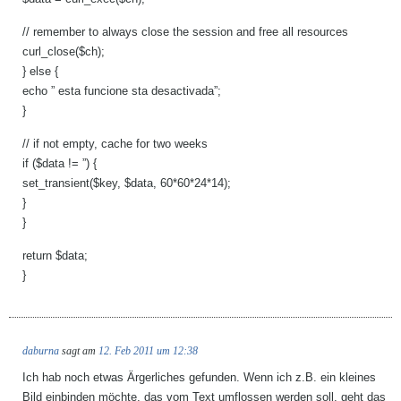
// remember to always close the session and free all resources
curl_close($ch);
} else {
echo ” esta funcione sta desactivada”;
}
// if not empty, cache for two weeks
if ($data != ”) {
set_transient($key, $data, 60*60*24*14);
}
}
return $data;
}
daburna
sagt am
12. Feb 2011 um 12:38
Ich hab noch etwas Ärgerliches gefunden. Wenn ich z.B. ein kleines
Bild einbinden möchte, das vom Text umflossen werden soll, geht das