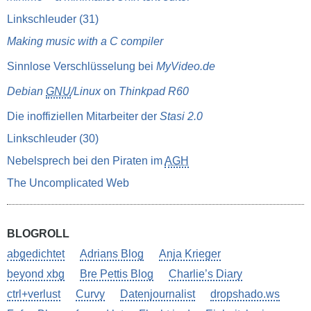
Linkschleuder (31)
Making music with a C compiler
Sinnlose Verschlüsselung bei
MyVideo.de
Debian
GNU
/Linux
on
Thinkpad R60
Die inoffiziellen Mitarbeiter der
Stasi 2.0
Linkschleuder (30)
Nebelsprech bei den Piraten im
AGH
The Uncomplicated Web
BLOGROLL
abgedichtet
Adrians Blog
Anja Krieger
beyond xbg
Bre Pettis Blog
Charlie’s Diary
ctrl+verlust
Curvy
Datenjournalist
dropshado.ws