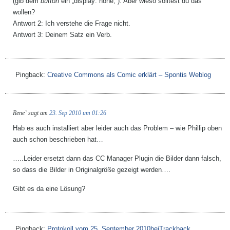
(gib dem
button
ein „display: none;“). Aber wieso solltest du das
wollen?
Antwort 2: Ich verstehe die Frage nicht.
Antwort 3: Deinem Satz ein Verb.
Pingback:
Creative Commons als Comic erklärt – Spontis Weblog
Rene`
sagt am
23. Sep 2010 um 01:26
Hab es auch installiert aber leider auch das Problem – wie Phillip oben
auch schon beschrieben hat…
…..Leider ersetzt dann das CC Manager Plugin die Bilder dann falsch,
so dass die Bilder in Originalgröße gezeigt werden….
Gibt es da eine Lösung?
Pingback:
Protokoll vom 25. September 2010beiTrackback