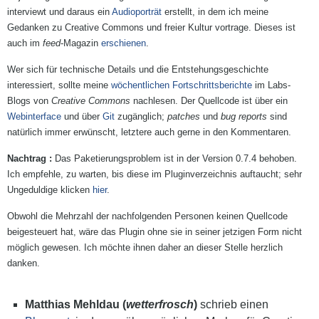
interviewt und daraus ein
Audioporträt
erstellt, in dem ich meine
Gedanken zu Creative Commons und freier Kultur vortrage. Dieses ist
auch im
feed
-Magazin
erschienen
.
Wer sich für technische Details und die Entstehungsgeschichte
interessiert, sollte meine
wöchentlichen Fortschrittsberichte
im Labs-
Blogs von
Creative Commons
nachlesen. Der Quellcode ist über ein
Webinterface
und über
Git
zugänglich;
patches
und
bug reports
sind
natürlich immer erwünscht, letztere auch gerne in den Kommentaren.
Das Paketierungsproblem ist in der Version 0.7.4 behoben.
Ich empfehle, zu warten, bis diese im Pluginverzeichnis auftaucht; sehr
Ungeduldige klicken
hier
.
Obwohl die Mehrzahl der nachfolgenden Personen keinen Quellcode
beigesteuert hat, wäre das Plugin ohne sie in seiner jetzigen Form nicht
möglich gewesen. Ich möchte ihnen daher an dieser Stelle herzlich
danken.
Matthias Mehldau (
wetterfrosch
)
schrieb einen