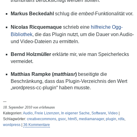
thumbnails
berücksichtigt werden sollten.
Markus Beckedahl
schlug die
embed
-Funktionalität vor.
Nicolas Ricquemaque
schrieb eine
hilfreiche Ogg-
Bibliothek
, die das Plugin nutzt, um die Dauer von Audio-
und Video-Dateien zu ermitteln.
Bernd Holzmüller
erklärte mir, wie man Speicherlecks
vermeidet.
Matthias Rampke (
matthiasr
)
beseitigte die
Beschränkung, dass das Plugin-Verzeichnis den Wert
„wordpress-cc-plugin“ haben musste.
18. September 2010 von erlehmann
Kategorien:
Audio
,
Freie Lizenzen
,
In eigener Sache
,
Software
,
Video
|
Schlagwörter:
creativecommons
,
gsoc
,
html5
,
mediamanager
,
plugin
,
rdfa
,
wordpress
|
36 Kommentare