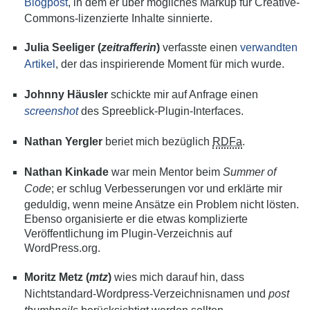
Blogpost
, in dem er über mögliches Markup für Creative-
Commons-lizenzierte Inhalte sinnierte.
Julia Seeliger (
zeitrafferin
)
verfasste einen
verwandten
Artikel
, der das inspirierende Moment für mich wurde.
Johnny Häusler
schickte mir auf Anfrage einen
screenshot
des Spreeblick-Plugin-Interfaces.
Nathan Yergler
beriet mich bezüglich
RDFa
.
Nathan Kinkade
war mein Mentor beim
Summer of
Code
; er schlug Verbesserungen vor und erklärte mir
geduldig, wenn meine Ansätze ein Problem nicht lösten.
Ebenso organisierte er die etwas komplizierte
Veröffentlichung im Plugin-Verzeichnis auf
WordPress.org.
Moritz Metz (
mtz
)
wies mich darauf hin, dass
Nichtstandard-Wordpress-Verzeichnisnamen und
post