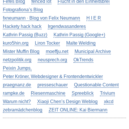
Fefes Blog
fenced lot
Flucht in den Einheitsbrei
Fotografiona’s Blog
fxneumann · Blog von Felix Neumann
H I E R
Hackety hack hack
Irgendwasanderes
Kathrin Passig (Buzz)
Kathrin Passig (Google+)
kuro5hin.org
Liron Tocker
Malte Welding
Mister Muffin Blog
moeffju.net
Municipal Archive
netzpolitik.org
neusprech.org
OkTrends
Peixin Jumps.
Peter Kröner, Webdesigner & Frontendentwickler
praegnanz.de
presseschauer
Questionable Content
rampke.de
Riesenmaschine
Spreeblick
Trivium
Warum nicht?
Xiaoji Chen’s Design Weblog
xkcd
zebramädchenblog
ZEIT ONLINE: Kai Biermann