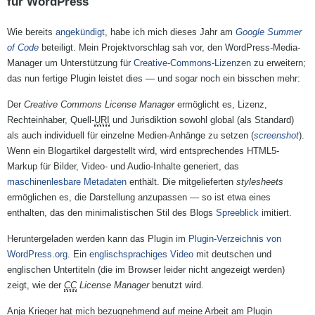
für WordPress
Wie bereits
angekündigt
, habe ich mich dieses Jahr am
Google Summer
of Code
beteiligt. Mein Projektvorschlag sah vor, den WordPress-Media-
Manager um Unterstützung für
Creative-Commons-Lizenzen
zu erweitern;
das nun fertige Plugin leistet dies — und sogar noch ein bisschen mehr:
Der
Creative Commons License Manager
ermöglicht es, Lizenz,
Rechteinhaber, Quell-
URI
und Jurisdiktion sowohl global (als Standard)
als auch individuell für einzelne Medien-Anhänge zu setzen (
screenshot
).
Wenn ein Blogartikel dargestellt wird, wird entsprechendes HTML5-
Markup für Bilder, Video- und Audio-Inhalte generiert, das
maschinenlesbare Metadaten
enthält. Die mitgelieferten
stylesheets
ermöglichen es, die Darstellung anzupassen — so ist etwa eines
enthalten, das den minimalistischen Stil des Blogs
Spreeblick
imitiert.
Heruntergeladen werden kann das Plugin im
Plugin-Verzeichnis von
WordPress.org
. Ein
englischsprachiges Video
mit deutschen und
englischen Untertiteln (die im Browser leider nicht angezeigt werden)
zeigt, wie der
CC
License Manager
benutzt wird.
Anja Krieger hat mich bezugnehmend auf meine Arbeit am Plugin