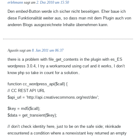
erlehmann
sagt am
2. Dez 2010 um 15:50
Den
embed
-Button werde ich sicher nicht beseitigen. Eher baue ich
diese Funktionalität weiter aus, so dass man mit dem Plugin auch von
anderen Blogs ausgezeichnete Inhalte übernehmen kann.
Agustín
sagt am
8. Jan 2011 um 06:37
there is a problem with file_get_contents in the plugin with es_ES
wordpress 3.0.4, I try a workarround using curl and it works, I don’t
know php so take in count for a solution..
function cc_wordpress_api($call) {
// CC REST API URL
$api_url = ‘http://api.creativecommons.org/rest/dev';
$key = md5($call);
$data = get_transient($key);
// don’t check identity here, just to be on the safe side; nkinkade
encountered a condition where a nonexistant key returned an empty