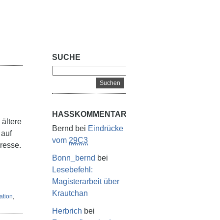
SUCHE
HASSKOMMENTARE
 ältere
Bernd
bei
Eindrücke
 auf
vom
29C3
resse.
Bonn_bernd
bei
Lesebefehl:
Magisterarbeit über
Krautchan
ation
,
Herbrich
bei