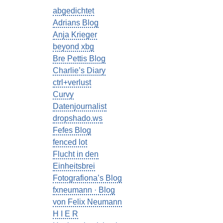
abgedichtet
Adrians Blog
Anja Krieger
beyond xbg
Bre Pettis Blog
Charlie’s Diary
ctrl+verlust
Curvy
Datenjournalist
dropshado.ws
Fefes Blog
fenced lot
Flucht in den
Einheitsbrei
Fotografiona’s Blog
fxneumann · Blog
von Felix Neumann
H I E R