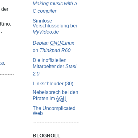
Making music with a
 der
C compiler
Sinnlose
Kino.
Verschlüsselung bei
 …
MyVideo.de
Debian
GNU
/Linux
on
Thinkpad R60
Die inoffiziellen
p3
,
Mitarbeiter der
Stasi
2.0
Linkschleuder (30)
Nebelsprech bei den
Piraten im
AGH
The Uncomplicated
Web
BLOGROLL