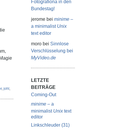
Fotografiona in den
Bundestag!
jerome
bei
minime
–
a minimalist
Unix
die
text editor
moro
bei
Sinnlose
Verschlüsselung bei
um,
MyVideo.de
-Magie
LETZTE
BEITRÄGE
er
,
johl
,
Coming-Out
minime
– a
minimalist
Unix
text
editor
Linkschleuder (31)