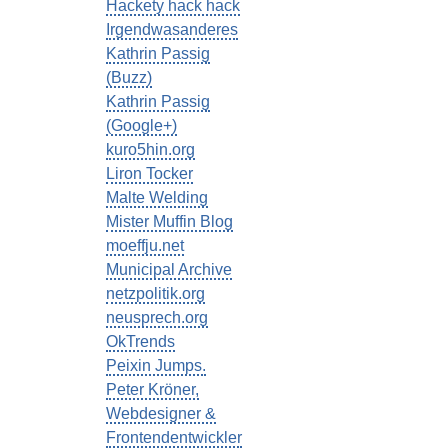
Hackety hack hack
Irgendwasanderes
Kathrin Passig
(Buzz)
Kathrin Passig
(Google+)
kuro5hin.org
Liron Tocker
Malte Welding
Mister Muffin Blog
moeffju.net
Municipal Archive
netzpolitik.org
neusprech.org
OkTrends
Peixin Jumps.
Peter Kröner,
Webdesigner &
Frontendentwickler