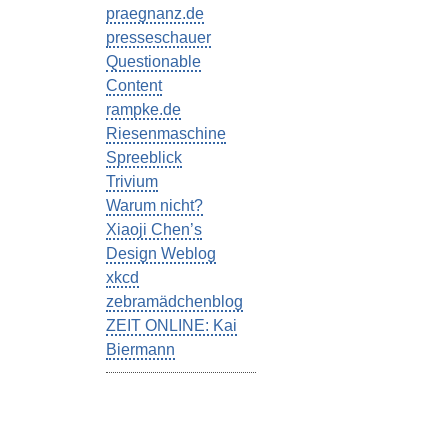
praegnanz.de
presseschauer
Questionable
Content
rampke.de
Riesenmaschine
Spreeblick
Trivium
Warum nicht?
Xiaoji Chen’s
Design Weblog
xkcd
zebramädchenblog
ZEIT ONLINE: Kai
Biermann