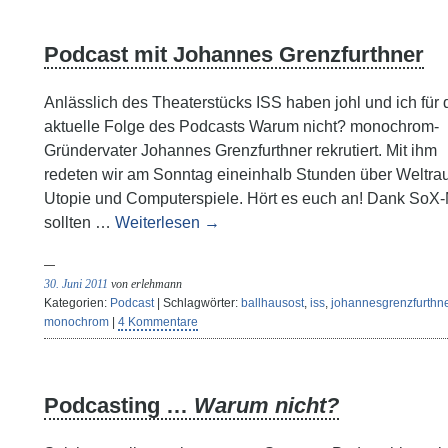
Podcast mit Johannes Grenzfurthner
Anlässlich des Theaterstücks ISS haben johl und ich für 
aktuelle Folge des Podcasts Warum nicht? monochrom-
Gründervater Johannes Grenzfurthner rekrutiert. Mit ihm
redeten wir am Sonntag eineinhalb Stunden über Weltra
Utopie und Computerspiele. Hört es euch an! Dank SoX
sollten …
Weiterlesen
→
30. Juni 2011
von erlehmann
Kategorien:
Podcast
| Schlagwörter:
ballhausost
,
iss
,
johannesgrenzfurthn
monochrom
|
4 Kommentare
Podcasting …
Warum nicht?