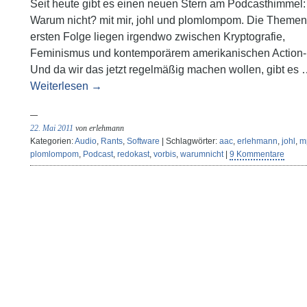
Seit heute gibt es einen neuen Stern am Podcasthimmel:
Warum nicht? mit mir, johl und plomlompom. Die Themen
ersten Folge liegen irgendwo zwischen Kryptografie,
Feminismus und kontemporärem amerikanischen Action-
Und da wir das jetzt regelmäßig machen wollen, gibt es
Weiterlesen
→
22. Mai 2011
von erlehmann
Kategorien:
Audio
,
Rants
,
Software
| Schlagwörter:
aac
,
erlehmann
,
johl
,
m
plomlompom
,
Podcast
,
redokast
,
vorbis
,
warumnicht
|
9 Kommentare