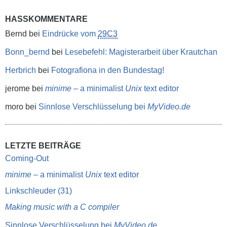
HASSKOMMENTARE
Bernd
bei
Eindrücke vom
29C3
Bonn_bernd
bei
Lesebefehl: Magisterarbeit über Krautchan
Herbrich
bei
Fotografiona in den Bundestag!
jerome
bei
minime
– a minimalist
Unix
text editor
moro
bei
Sinnlose Verschlüsselung bei
MyVideo.de
LETZTE BEITRÄGE
Coming-Out
minime
– a minimalist
Unix
text editor
Linkschleuder (31)
Making music with a C compiler
Sinnlose Verschlüsselung bei
MyVideo.de