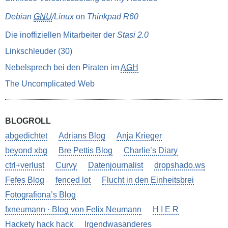
Debian
GNU
/Linux
on
Thinkpad R60
Die inoffiziellen Mitarbeiter der
Stasi 2.0
Linkschleuder (30)
Nebelsprech bei den Piraten im
AGH
The Uncomplicated Web
BLOGROLL
abgedichtet
Adrians Blog
Anja Krieger
beyond xbg
Bre Pettis Blog
Charlie’s Diary
ctrl+verlust
Curvy
Datenjournalist
dropshado.ws
Fefes Blog
fenced lot
Flucht in den Einheitsbrei
Fotografiona’s Blog
fxneumann · Blog von Felix Neumann
H I E R
Hackety hack hack
Irgendwasanderes