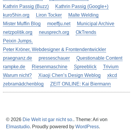
Kathrin Passig (Buzz)
Kathrin Passig (Google+)
kuro5hin.org
Liron Tocker
Malte Welding
Mister Muffin Blog
moeffju.net
Municipal Archive
netzpolitik.org
neusprech.org
OkTrends
Peixin Jumps.
Peter Kröner, Webdesigner & Frontendentwickler
praegnanz.de
presseschauer
Questionable Content
rampke.de
Riesenmaschine
Spreeblick
Trivium
Warum nicht?
Xiaoji Chen’s Design Weblog
xkcd
zebramädchenblog
ZEIT ONLINE: Kai Biermann
© 2026
Die Welt ist gar nicht so.
. Theme: Ari von
Elmastudio
. Proudly powered by
WordPress
.