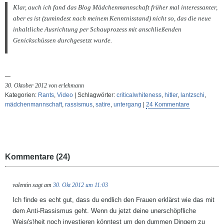
Klar, auch ich fand das Blog Mädchenmannschaft früher mal interessanter,
aber es ist (zumindest nach meinem Kenntnisstand) nicht so, das die neue
inhaltliche Ausrichtung per Schauprozess mit anschließenden
Genickschüssen durchgesetzt wurde.
30. Oktober 2012 von erlehmann
Kategorien:
Rants
,
Video
| Schlagwörter:
criticalwhiteness
,
hitler
,
lantzschi
,
mädchenmannschaft
,
rassismus
,
satire
,
untergang
|
24 Kommentare
Kommentare (24)
valentin
sagt am
30. Okt 2012 um 11:03
Ich finde es echt gut, dass du endlich den Frauen erklärst wie das mit
dem Anti-Rassismus geht. Wenn du jetzt deine unerschöpfliche
Weis(s)heit noch investieren könntest um den dummen Dingern zu