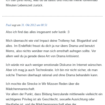
Ich sah (und hörte), was du da tatest und möchte meine fünfeinhalb
Minuten Lebenszeit zurück.
Paul
sagt am
31. Okt 2012 um 00:51
Also ich find das alles insgesamt sehr lustik :3
Mich überrascht wie viel Impact deine Trollerey hat. Blogartikel und
alles. Im Endeffekt freust du dich ja nur übers Drama und benutzt
Mems, also nichts worüber man sich ernsthaft aufregen sollte. Vor
allem weil du ja gerade diese Art von Drama kritisierst.
Ich würde mir auch weniger emotionale Diskurse im Internet wünschen.
Aber ich mag ja auch Technokratie. Ich bin mir nicht sicher, ob man
solche Themen überhaupt rational und ohne Drama behandeln kann.
Ich mochte die Strecke in Wir Müssen Reden über die
Mädchenmannschaft.
Vor allem der Punkt, dass Bildung hierzulande mittlerweile vielleicht ein
wichtigeres Privileg ist als Geschlecht, sexuelle Ausrichtung oder
Hautfarbe ist, und die Mädchenmannschaft eher der