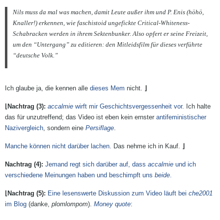
Nils muss da mal was machen, damit Leute außer ihm und P. Enis (höhö,
Knaller!) er­kennen, wie faschistoid un­ge­fickte Critical-Whiteness-
Schabracken werden in ihrem Sekten­bunker. Also opfert er seine Frei­zeit,
um den “Untergang” zu edi­tieren: den Mitleidsfilm für dieses verführte
“deutsche Volk.”
Ich glaube ja, die kennen alle
dieses Mem
nicht.
accalmie
wirft mir Geschichtsvergessenheit vor.
Ich halte
das für unzutreffend; das Video ist eben kein ernster
antifeministischer
Nazivergleich
, sondern eine
Persiflage
.
Manche können nicht darüber lachen.
Das nehme ich in Kauf.
Jemand regt sich darüber auf, dass
accalmie
und ich
verschiedene Meinungen haben und beschimpft uns
beide
.
Eine lesenswerte Diskussion zum Video läuft bei
che2001
im Blog
(danke,
plomlompom
).
Money quote
: