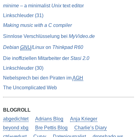
minime
– a minimalist
Unix
text editor
Linkschleuder (31)
Making music with a C compiler
Sinnlose Verschlüsselung bei
MyVideo.de
Debian
GNU
/Linux
on
Thinkpad R60
Die inoffiziellen Mitarbeiter der
Stasi 2.0
Linkschleuder (30)
Nebelsprech bei den Piraten im
AGH
The Uncomplicated Web
BLOGROLL
abgedichtet
Adrians Blog
Anja Krieger
beyond xbg
Bre Pettis Blog
Charlie’s Diary
ctrl+verlust
Curvy
Datenjournalist
dropshado.ws