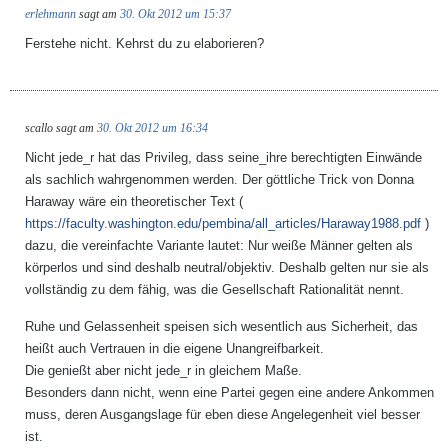
erlehmann
sagt am
30. Okt 2012 um 15:37
Ferstehe nicht. Kehrst du zu elaborieren?
scallo
sagt am
30. Okt 2012 um 16:34
Nicht jede_r hat das Privileg, dass seine_ihre berechtigten Einwände
als sachlich wahrgenommen werden. Der göttliche Trick von Donna
Haraway wäre ein theoretischer Text (
https://faculty.washington.edu/pembina/all_articles/Haraway1988.pdf
)
dazu, die vereinfachte Variante lautet: Nur weiße Männer gelten als
körperlos und sind deshalb neutral/objektiv. Deshalb gelten nur sie als
vollständig zu dem fähig, was die Gesellschaft Rationalität nennt.
Ruhe und Gelassenheit speisen sich wesentlich aus Sicherheit, das
heißt auch Vertrauen in die eigene Unangreifbarkeit.
Die genießt aber nicht jede_r in gleichem Maße.
Besonders dann nicht, wenn eine Partei gegen eine andere Ankommen
muss, deren Ausgangslage für eben diese Angelegenheit viel besser
ist.