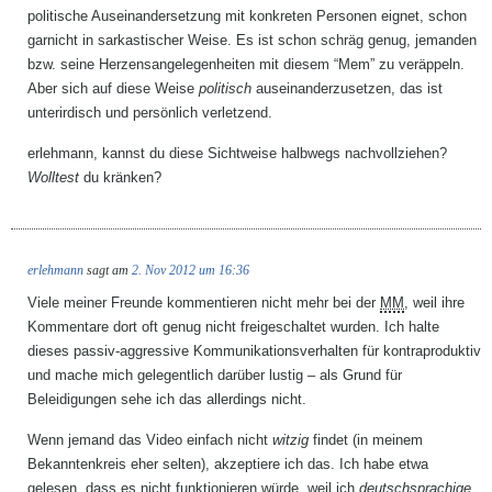
politische Auseinandersetzung mit konkreten Personen eignet, schon
garnicht in sarkastischer Weise. Es ist schon schräg genug, jemanden
bzw. seine Herzensangelegenheiten mit diesem “Mem” zu veräppeln.
Aber sich auf diese Weise
politisch
auseinanderzusetzen, das ist
unterirdisch und persönlich verletzend.
erlehmann, kannst du diese Sichtweise halbwegs nachvollziehen?
Wolltest
du kränken?
erlehmann
sagt am
2. Nov 2012 um 16:36
Viele meiner Freunde kommentieren nicht mehr bei der
MM
, weil ihre
Kommentare dort oft genug nicht freigeschaltet wurden. Ich halte
dieses passiv-aggressive Kommunikationsverhalten für kontraproduktiv
und mache mich gelegentlich darüber lustig – als Grund für
Beleidigungen sehe ich das allerdings nicht.
Wenn jemand das Video einfach nicht
witzig
findet (in meinem
Bekanntenkreis eher selten), akzeptiere ich das. Ich habe etwa
gelesen, dass es nicht funktionieren würde, weil ich
deutschsprachige