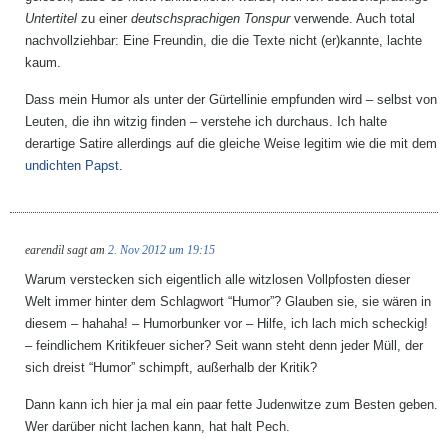
Untertitel
zu einer
deutschsprachigen Tonspur
verwende. Auch total
nachvollziehbar: Eine Freundin, die die Texte nicht (er)kannte, lachte
kaum.
Dass mein Humor als
unter der Gürtellinie
empfunden wird – selbst von
Leuten, die ihn witzig finden – verstehe ich durchaus. Ich halte
derartige Satire allerdings auf die gleiche Weise legitim wie die mit dem
undichten Papst
.
earendil
sagt am
2. Nov 2012 um 19:15
Warum verstecken sich eigentlich alle witzlosen Vollpfosten dieser
Welt immer hinter dem Schlagwort “Humor”? Glauben sie, sie wären in
diesem – hahaha! – Humorbunker vor – Hilfe, ich lach mich scheckig!
– feindlichem Kritikfeuer sicher? Seit wann steht denn jeder Müll, der
sich dreist “Humor” schimpft, außerhalb der Kritik?
Dann kann ich hier ja mal ein paar fette Judenwitze zum Besten geben.
Wer darüber nicht lachen kann, hat halt Pech.