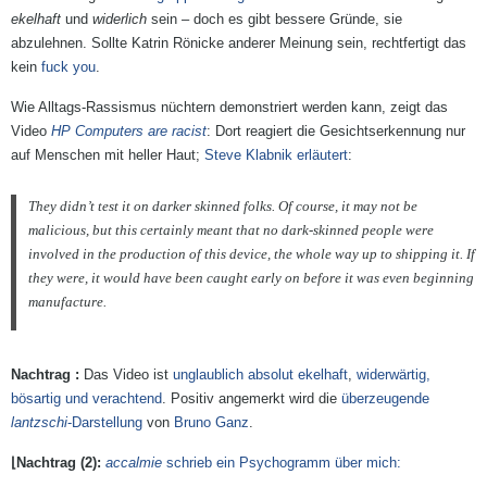
ekelhaft
und
widerlich
sein – doch es gibt bessere Gründe, sie
abzulehnen. Sollte Katrin Rönicke anderer Meinung sein, rechtfertigt das
kein
fuck you
.
Wie Alltags-Rassismus nüchtern demonstriert werden kann, zeigt das
Video
HP Computers are racist
: Dort reagiert die Gesichtserkennung nur
auf Menschen mit heller Haut;
Steve Klabnik erläutert
:
They didn’t test it on darker skinned folks. Of course, it may not be
malicious, but this certainly meant that no dark-skinned people were
involved in the production of this device, the whole way up to shipping it. If
they were, it would have been caught early on before it was even beginning
manufacture.
Das Video ist
unglaublich absolut ekelhaft
,
widerwärtig,
bösartig und verachtend
. Positiv angemerkt wird die
überzeugende
lantzschi
-Darstellung
von
Bruno Ganz
.
accalmie
schrieb ein Psychogramm über mich: