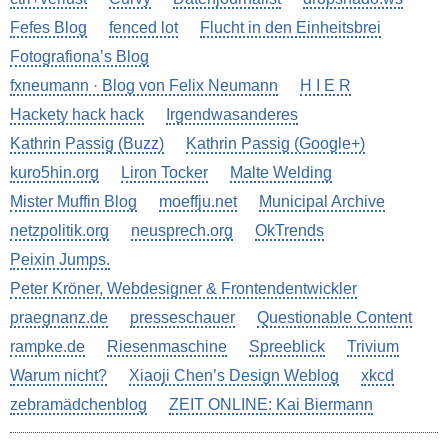
Fefes Blog
fenced lot
Flucht in den Einheitsbrei
Fotografiona’s Blog
fxneumann · Blog von Felix Neumann
H I E R
Hackety hack hack
Irgendwasanderes
Kathrin Passig (Buzz)
Kathrin Passig (Google+)
kuro5hin.org
Liron Tocker
Malte Welding
Mister Muffin Blog
moeffju.net
Municipal Archive
netzpolitik.org
neusprech.org
OkTrends
Peixin Jumps.
Peter Kröner, Webdesigner & Frontendentwickler
praegnanz.de
presseschauer
Questionable Content
rampke.de
Riesenmaschine
Spreeblick
Trivium
Warum nicht?
Xiaoji Chen’s Design Weblog
xkcd
zebramädchenblog
ZEIT ONLINE: Kai Biermann