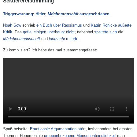
Sektierereistimmung
Triggerwarnung
:
Hitler
,
Mdchnmnnschft
ausgeschrieben
.
Noah Sow
schrieb
ein Buch über Rassismus
und
Katrin Rönicke
äußerte
Kritik
. Das
gefiel
einigen
überhaupt
nicht
; nebenbei
spaltete
sich
die
Mädchenmannschaft
und
lantzschi
rotierte
.
Zu kompliziert? Ich habe das mal zusammengefasst:
Spaß beiseite:
Emotionale Argumentation stört
, insbesondere bei ernsten
Themen. Hegemoniale
gruppenbezogene Menschenfeindlichkeit
mag