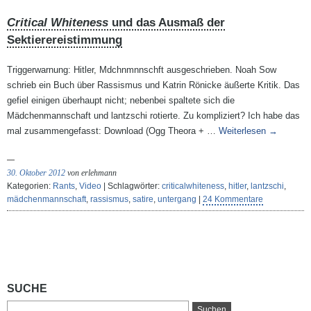
Critical Whiteness
und das Ausmaß der
Sektierereistimmung
Triggerwarnung: Hitler, Mdchnmnnschft ausgeschrieben. Noah Sow
schrieb ein Buch über Rassismus und Katrin Rönicke äußerte Kritik. Das
gefiel einigen überhaupt nicht; nebenbei spaltete sich die
Mädchenmannschaft und lantzschi rotierte. Zu kompliziert? Ich habe das
mal zusammengefasst: Download (Ogg Theora + …
Weiterlesen
→
30. Oktober 2012
von erlehmann
Kategorien:
Rants
,
Video
| Schlagwörter:
criticalwhiteness
,
hitler
,
lantzschi
,
mädchenmannschaft
,
rassismus
,
satire
,
untergang
|
24 Kommentare
SUCHE