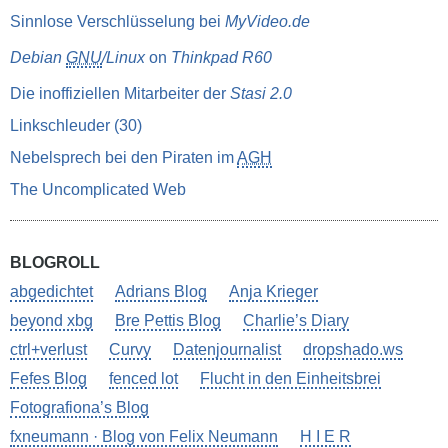
Sinnlose Verschlüsselung bei
MyVideo.de
Debian
GNU
/Linux
on
Thinkpad R60
Die inoffiziellen Mitarbeiter der
Stasi 2.0
Linkschleuder (30)
Nebelsprech bei den Piraten im
AGH
The Uncomplicated Web
BLOGROLL
abgedichtet
Adrians Blog
Anja Krieger
beyond xbg
Bre Pettis Blog
Charlie’s Diary
ctrl+verlust
Curvy
Datenjournalist
dropshado.ws
Fefes Blog
fenced lot
Flucht in den Einheitsbrei
Fotografiona’s Blog
fxneumann · Blog von Felix Neumann
H I E R