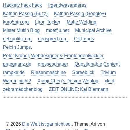
Hackety hack hack
Irgendwasanderes
Kathrin Passig (Buzz)
Kathrin Passig (Google+)
kuro5hin.org
Liron Tocker
Malte Welding
Mister Muffin Blog
moeffju.net
Municipal Archive
netzpolitik.org
neusprech.org
OkTrends
Peixin Jumps.
Peter Kröner, Webdesigner & Frontendentwickler
praegnanz.de
presseschauer
Questionable Content
rampke.de
Riesenmaschine
Spreeblick
Trivium
Warum nicht?
Xiaoji Chen’s Design Weblog
xkcd
zebramädchenblog
ZEIT ONLINE: Kai Biermann
© 2026
Die Welt ist gar nicht so.
. Theme: Ari von