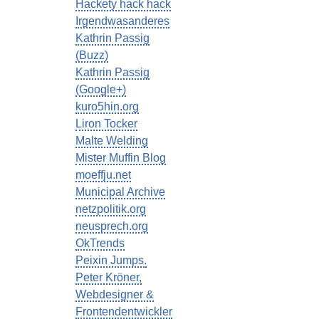
Hackety hack hack
Irgendwasanderes
Kathrin Passig
(Buzz)
Kathrin Passig
(Google+)
kuro5hin.org
Liron Tocker
Malte Welding
Mister Muffin Blog
moeffju.net
Municipal Archive
netzpolitik.org
neusprech.org
OkTrends
Peixin Jumps.
Peter Kröner,
Webdesigner &
Frontendentwickler