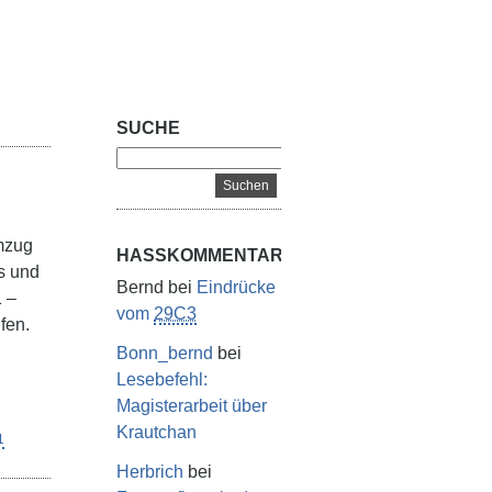
SUCHE
Umzug
HASSKOMMENTARE
s und
Bernd
bei
Eindrücke
1 –
vom
29C3
fen.
Bonn_bernd
bei
Lesebefehl:
Magisterarbeit über
Krautchan
1
Herbrich
bei