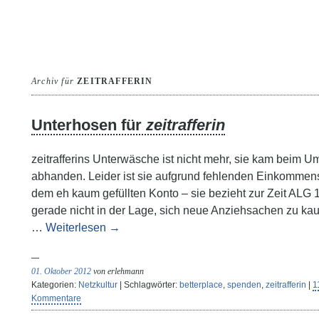
Archiv für
ZEITRAFFERIN
Unterhosen für
zeitrafferin
zeitrafferins Unterwäsche ist nicht mehr, sie kam beim 
abhanden. Leider ist sie aufgrund fehlenden Einkommen
dem eh kaum gefüllten Konto – sie bezieht zur Zeit ALG 
gerade nicht in der Lage, sich neue Anziehsachen zu kau
…
Weiterlesen
→
01. Oktober 2012
von erlehmann
Kategorien:
Netzkultur
| Schlagwörter:
betterplace
,
spenden
,
zeitrafferin
|
1
Kommentare