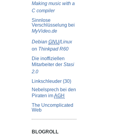
Making music with a
C compiler
Sinnlose
Verschlüsselung bei
MyVideo.de
Debian
GNU
/Linux
on
Thinkpad R60
Die inoffiziellen
Mitarbeiter der
Stasi
2.0
Linkschleuder (30)
Nebelsprech bei den
Piraten im
AGH
The Uncomplicated
Web
BLOGROLL