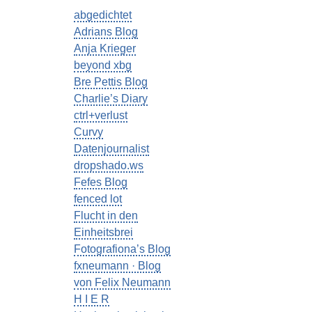
abgedichtet
Adrians Blog
Anja Krieger
beyond xbg
Bre Pettis Blog
Charlie’s Diary
ctrl+verlust
Curvy
Datenjournalist
dropshado.ws
Fefes Blog
fenced lot
Flucht in den
Einheitsbrei
Fotografiona’s Blog
fxneumann · Blog
von Felix Neumann
H I E R