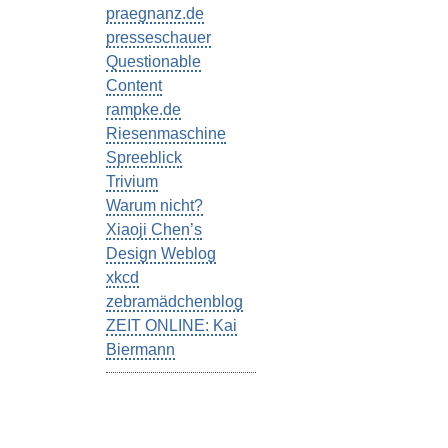
praegnanz.de
presseschauer
Questionable
Content
rampke.de
Riesenmaschine
Spreeblick
Trivium
Warum nicht?
Xiaoji Chen’s
Design Weblog
xkcd
zebramädchenblog
ZEIT ONLINE: Kai
Biermann