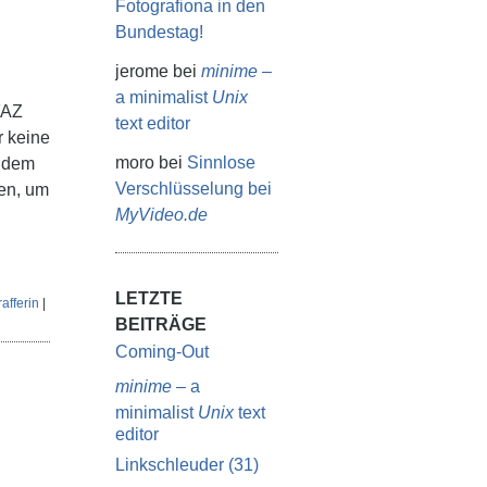
Fotografiona in den
Bundestag!
jerome
bei
minime
–
a minimalist
Unix
FAZ
text editor
r keine
moro
bei
Sinnlose
n dem
Verschlüsselung bei
den, um
MyVideo.de
LETZTE
rafferin
|
BEITRÄGE
Coming-Out
minime
– a
minimalist
Unix
text
editor
Linkschleuder (31)