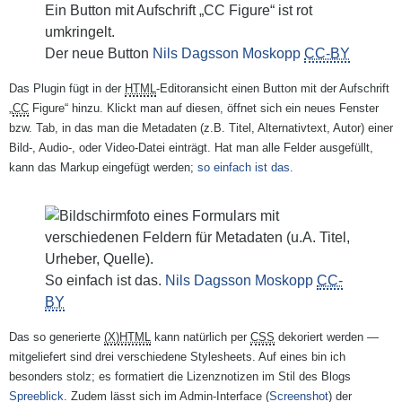
Der neue Button
Nils Dagsson Moskopp
CC-BY
Das Plugin fügt in der
HTML
-Editoransicht einen Button mit der Aufschrift
„
CC
Figure“ hinzu. Klickt man auf diesen, öffnet sich ein neues Fenster
bzw. Tab, in das man die Metadaten (z.B. Titel, Alternativtext, Autor) einer
Bild-, Audio-, oder Video-Datei einträgt. Hat man alle Felder ausgefüllt,
kann das Markup eingefügt werden;
so einfach ist das.
So einfach ist das.
Nils Dagsson Moskopp
CC-
BY
Das so generierte
(X)HTML
kann natürlich per
CSS
dekoriert werden —
mitgeliefert sind drei verschiedene Stylesheets. Auf eines bin ich
besonders stolz; es formatiert die Lizenznotizen im Stil des Blogs
Spreeblick
. Zudem lässt sich im Admin-Interface (
Screenshot
) der