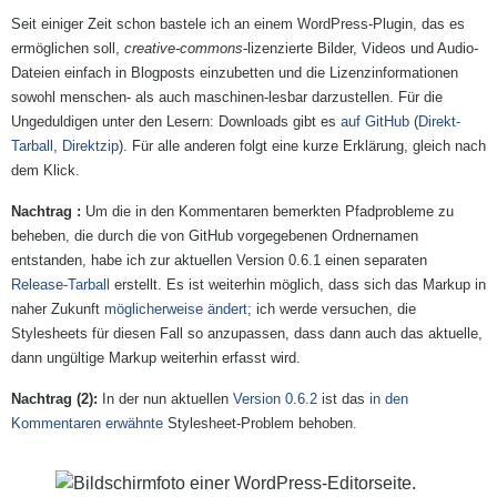
Seit einiger Zeit schon bastele ich an einem WordPress-Plugin, das es
ermöglichen soll,
creative-commons
-lizenzierte Bilder, Videos und Audio-
Dateien einfach in Blogposts einzubetten und die Lizenzinformationen
sowohl menschen- als auch maschinen-lesbar darzustellen. Für die
Ungeduldigen unter den Lesern: Downloads gibt es
auf GitHub
(
Direkt-
Tarball
,
Direktzip
). Für alle anderen folgt eine kurze Erklärung, gleich nach
dem Klick.
Um die in den Kommentaren bemerkten Pfadprobleme zu
beheben, die durch die von GitHub vorgegebenen Ordnernamen
entstanden, habe ich zur aktuellen Version 0.6.1 einen separaten
Release-Tarball
erstellt. Es ist weiterhin möglich, dass sich das Markup in
naher Zukunft
möglicherweise ändert
; ich werde versuchen, die
Stylesheets für diesen Fall so anzupassen, dass dann auch das aktuelle,
dann ungültige Markup weiterhin erfasst wird.
In der nun aktuellen
Version 0.6.2
ist das
in den
Kommentaren erwähnte
Stylesheet-Problem behoben.