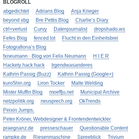
BLOGROLL
abgedichtet
Adrians Blog
Anja Krieger
beyond xbg
Bre Pettis Blog
Charlie’s Diary
ctrl+verlust
Curvy
Datenjournalist
dropshado.ws
Fefes Blog
fenced lot
Flucht in den Einheitsbrei
Fotografiona’s Blog
fxneumann · Blog von Felix Neumann
H I E R
Hackety hack hack
Irgendwasanderes
Kathrin Passig (Buzz)
Kathrin Passig (Google+)
kuro5hin.org
Liron Tocker
Malte Welding
Mister Muffin Blog
moeffju.net
Municipal Archive
netzpolitik.org
neusprech.org
OkTrends
Peixin Jumps.
Peter Kröner, Webdesigner & Frontendentwickler
praegnanz.de
presseschauer
Questionable Content
rampke.de
Riesenmaschine
Spreeblick
Trivium