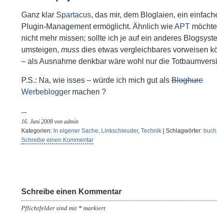
Ganz klar
Spartacus
, das mir, dem Bloglaien, ein einfach
Plugin-Management ermöglicht. Ähnlich wie
APT
möchte 
nicht mehr missen; sollte ich je auf ein anderes Blogsyst
umsteigen,
muss
dies etwas vergleichbares vorweisen 
– als Ausnahme denkbar wäre wohl nur die Totbaumvers
P.S.: Na, wie isses – würde ich mich gut als
Bloghure
Werbeblogger
machen ?
16. Juni 2008 von admin
Kategorien:
In eigener Sache
,
Linkschleuder
,
Technik
| Schlagwörter:
buch
Schreibe einen Kommentar
Schreibe einen Kommentar
Pflichtfelder sind mit
*
markiert