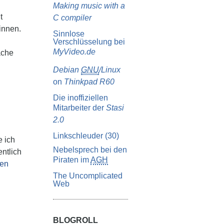
Making music with a
t
C compiler
nnen.
Sinnlose
Verschlüsselung bei
MyVideo.de
ache
Debian
GNU
/Linux
on
Thinkpad R60
Die inoffiziellen
Mitarbeiter der
Stasi
2.0
Linkschleuder (30)
 ich
Nebelsprech bei den
entlich
Piraten im
AGH
en
The Uncomplicated
Web
BLOGROLL