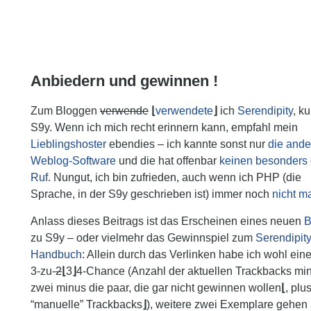
Anbiedern und gewinnen !
Zum Bloggen
verwende
verwendete
ich
Serendipity
, ku
S9y. Wenn ich mich recht erinnern kann, empfahl mein
Lieblingshoster
ebendies – ich kannte sonst nur
die ande
Weblog-Software
und die hat offenbar
keinen
besonders
Ruf
. Nungut, ich bin zufrieden, auch wenn ich PHP (die
Sprache, in der S9y geschrieben ist) immer noch
nicht m
Anlass dieses Beitrags ist das Erscheinen eines neuen
B
zu S9y – oder vielmehr das Gewinnspiel zum
Serendipity
Handbuch
: Allein durch das Verlinken habe ich wohl eine
3-zu-
2
3
4-Chance (Anzahl der aktuellen Trackbacks mi
zwei minus die paar, die gar nicht gewinnen wollen
, plu
“manuelle” Trackbacks
), weitere zwei Exemplare gehen 