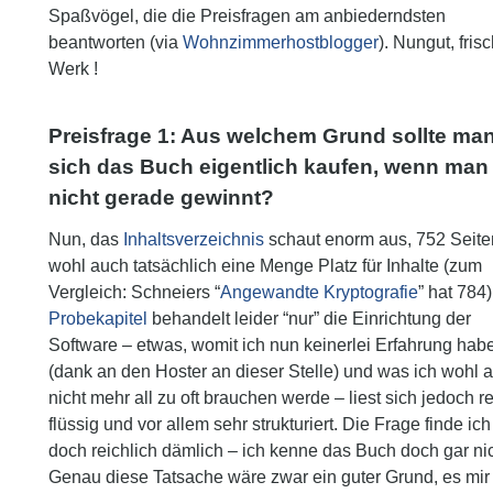
Spaßvögel, die die Preisfragen am anbiederndsten
beantworten (via
Wohnzimmerhostblogger
). Nungut, fris
Werk !
Preisfrage 1:
Aus welchem Grund sollte ma
sich das Buch eigentlich kaufen, wenn man
nicht gerade gewinnt?
Nun, das
Inhaltsverzeichnis
schaut enorm aus, 752 Seite
wohl auch tatsächlich eine Menge Platz für Inhalte (zum
Vergleich: Schneiers “
Angewandte Kryptografie
” hat 784
Probekapitel
behandelt leider “nur” die Einrichtung der
Software – etwas, womit ich nun keinerlei Erfahrung hab
(dank an den Hoster an dieser Stelle) und was ich wohl 
nicht mehr all zu oft brauchen werde – liest sich jedoch r
flüssig und vor allem sehr strukturiert. Die Frage finde ic
doch reichlich dämlich – ich kenne das Buch doch gar nic
Genau diese Tatsache wäre zwar ein guter Grund, es mir