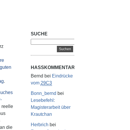
SUCHE
rz
re
guten
HASSKOMMENTARE
Bernd
bei
Eindrücke
ag
.
vom
29C3
uches
Bonn_bernd
bei
-
Lesebefehl:
 reelle
Magisterarbeit über
nus
Krautchan
s
Herbrich
bei
an die