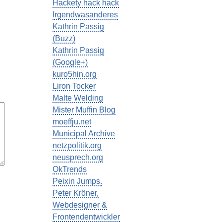
Hackety hack hack
Irgendwasanderes
Kathrin Passig
(Buzz)
Kathrin Passig
(Google+)
kuro5hin.org
Liron Tocker
Malte Welding
Mister Muffin Blog
moeffju.net
Municipal Archive
netzpolitik.org
neusprech.org
OkTrends
Peixin Jumps.
Peter Kröner,
Webdesigner &
Frontendentwickler