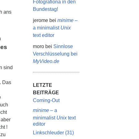
Fotografiona in den
Bundestag!
ch ans
jerome
bei
minime
–
a minimalist
Unix
text editor
n
 es
moro
bei
Sinnlose
Verschlüsselung bei
MyVideo.de
n sind
). Das
LETZTE
BEITRÄGE
e
Coming-Out
auch
minime
– a
echt
minimalist
Unix
text
h aber
editor
ht !
Linkschleuder (31)
 zu