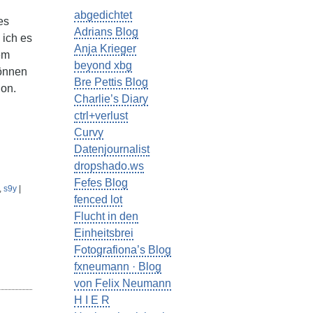
abgedichtet
es
Adrians Blog
ich es
Anja Krieger
em
beyond xbg
können
Bre Pettis Blog
ion.
Charlie’s Diary
ctrl+verlust
Curvy
Datenjournalist
dropshado.ws
Fefes Blog
,
s9y
|
fenced lot
Flucht in den
Einheitsbrei
Fotografiona’s Blog
fxneumann · Blog
von Felix Neumann
H I E R