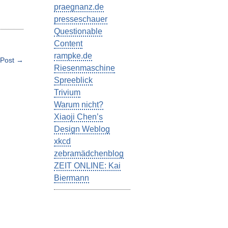
praegnanz.de
presseschauer
Questionable
Content
rampke.de
 Post →
Riesenmaschine
Spreeblick
Trivium
Warum nicht?
Xiaoji Chen’s
Design Weblog
xkcd
zebramädchenblog
ZEIT ONLINE: Kai
Biermann