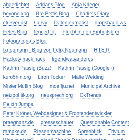
abgedichtet
Adrians Blog
Anja Krieger
beyond xbg
Bre Pettis Blog
Charlie’s Diary
ctrl+verlust
Curvy
Datenjournalist
dropshado.ws
Fefes Blog
fenced lot
Flucht in den Einheitsbrei
Fotografiona’s Blog
fxneumann · Blog von Felix Neumann
H I E R
Hackety hack hack
Irgendwasanderes
Kathrin Passig (Buzz)
Kathrin Passig (Google+)
kuro5hin.org
Liron Tocker
Malte Welding
Mister Muffin Blog
moeffju.net
Municipal Archive
netzpolitik.org
neusprech.org
OkTrends
Peixin Jumps.
Peter Kröner, Webdesigner & Frontendentwickler
praegnanz.de
presseschauer
Questionable Content
rampke.de
Riesenmaschine
Spreeblick
Trivium