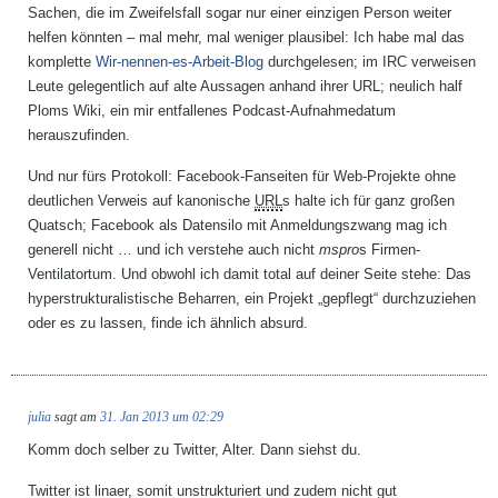
Sachen, die im Zweifelsfall sogar nur einer einzigen Person weiter
helfen könnten – mal mehr, mal weniger plausibel: Ich habe mal das
komplette
Wir-nennen-es-Arbeit-Blog
durchgelesen; im IRC verweisen
Leute gelegentlich auf alte Aussagen anhand ihrer URL; neulich half
Ploms Wiki, ein mir entfallenes Podcast-Aufnahmedatum
herauszufinden.
Und nur fürs Protokoll: Facebook-Fanseiten für Web-Projekte ohne
deutlichen Verweis auf kanonische
URL
s halte ich für ganz großen
Quatsch; Facebook als Datensilo mit Anmeldungszwang mag ich
generell nicht … und ich verstehe auch nicht
mspro
s Firmen-
Ventilatortum. Und obwohl ich damit total auf deiner Seite stehe: Das
hyperstrukturalistische Beharren, ein Projekt „gepflegt“ durchzuziehen
oder es zu lassen, finde ich ähnlich absurd.
julia
sagt am
31. Jan 2013 um 02:29
Komm doch selber zu Twitter, Alter. Dann siehst du.
Twitter ist linaer, somit unstrukturiert und zudem nicht gut