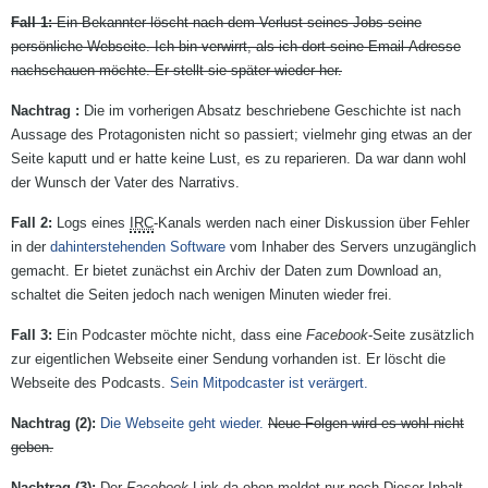
Fall 1:
Ein Bekannter löscht nach dem Verlust seines Jobs seine
persönliche Webseite. Ich bin verwirrt, als ich dort seine Email-Adresse
nachschauen möchte. Er stellt sie später wieder her.
Die im vorherigen Absatz beschriebene Geschichte ist nach
Aussage des Protagonisten nicht so passiert; vielmehr ging etwas an der
Seite kaputt und er hatte keine Lust, es zu reparieren. Da war dann wohl
der Wunsch der Vater des Narrativs.
Fall 2:
Logs eines
IRC
-Kanals werden nach einer Diskussion über Fehler
in der
dahinterstehenden Software
vom Inhaber des Servers unzugänglich
gemacht. Er bietet zunächst ein Archiv der Daten zum Download an,
schaltet die Seiten jedoch nach wenigen Minuten wieder frei.
Fall 3:
Ein Podcaster möchte nicht, dass eine
Facebook
-Seite zusätzlich
zur eigentlichen Webseite einer Sendung vorhanden ist. Er löscht die
Webseite des Podcasts.
Sein Mitpodcaster ist verärgert.
Die Webseite geht wieder.
Neue Folgen wird es wohl nicht
geben.
Der
Facebook
-Link da oben meldet nur noch
Dieser Inhalt