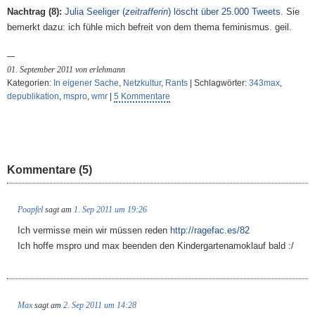
Julia Seeliger (
zeitrafferin
) löscht über 25.000 Tweets.
Sie
bemerkt dazu:
ich fühle mich befreit von dem thema feminismus. geil.
01. September 2011 von erlehmann
Kategorien:
In eigener Sache
,
Netzkultur
,
Rants
| Schlagwörter:
343max
,
depublikation
,
mspro
,
wmr
|
5 Kommentare
Kommentare (5)
Poapfel
sagt am
1. Sep 2011 um 19:26
Ich vermisse mein wir müssen reden
http://ragefac.es/82
Ich hoffe mspro und max beenden den Kindergartenamoklauf bald :/
Max
sagt am
2. Sep 2011 um 14:28