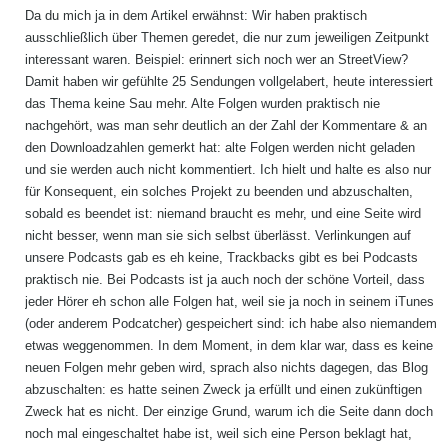
Da du mich ja in dem Artikel erwähnst: Wir haben praktisch
ausschließlich über Themen geredet, die nur zum jeweiligen Zeitpunkt
interessant waren. Beispiel: erinnert sich noch wer an StreetView?
Damit haben wir gefühlte 25 Sendungen vollgelabert, heute interessiert
das Thema keine Sau mehr. Alte Folgen wurden praktisch nie
nachgehört, was man sehr deutlich an der Zahl der Kommentare & an
den Downloadzahlen gemerkt hat: alte Folgen werden nicht geladen
und sie werden auch nicht kommentiert. Ich hielt und halte es also nur
für Konsequent, ein solches Projekt zu beenden und abzuschalten,
sobald es beendet ist: niemand braucht es mehr, und eine Seite wird
nicht besser, wenn man sie sich selbst überlässt. Verlinkungen auf
unsere Podcasts gab es eh keine, Trackbacks gibt es bei Podcasts
praktisch nie. Bei Podcasts ist ja auch noch der schöne Vorteil, dass
jeder Hörer eh schon alle Folgen hat, weil sie ja noch in seinem iTunes
(oder anderem Podcatcher) gespeichert sind: ich habe also niemandem
etwas weggenommen. In dem Moment, in dem klar war, dass es keine
neuen Folgen mehr geben wird, sprach also nichts dagegen, das Blog
abzuschalten: es hatte seinen Zweck ja erfüllt und einen zukünftigen
Zweck hat es nicht. Der einzige Grund, warum ich die Seite dann doch
noch mal eingeschaltet habe ist, weil sich eine Person beklagt hat,