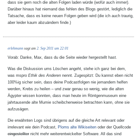
dass sie gern noch die alten Folgen laden würde (wofür auch immer).
Darüber hinaus hat niemand das fehlen des Blogs gestört, lediglich die
Tatsache, dass es keine neuen Folgen geben wird (die ich auch traurig,
aber leider kaum abzuändern finde.)
erlehmann
sagt am
2. Sep 2011 um 22:01
Vorab: Danke, Max, dass du die Seite wieder hergestellt hast.
Was die Diskussion ums Löschen angeht, stehe ich ganz bei dem,
was mspro
Ethik des Anderen
nennt. Zugespitzt: Du kannst eben nicht
100%ig sicher sein, dass deine Podcastfolgen nie jemandem helfen
werden, Krebs zu heilen – und zwar genau so wenig, wie die alten
Ägypter wissen konnten, dass man heute im Röntgenmuseum eine
jahrtausende alte Mumie scheibchenweise betrachten kann, ohne sie
aufzusägen.
Die erwähnten Logs sind übrigens auf die gleiche Art relevant oder
irrelevant wie dein Podcast,
Ploms alte Wikiseiten
oder der Quellcode
eingestellter
nicht mehr weiterentwickelter
Software. All das sind