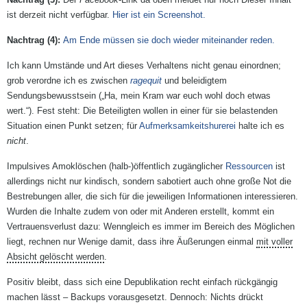
ist derzeit nicht verfügbar
.
Hier ist ein Screenshot.
Am Ende müssen sie doch wieder miteinander reden.
Ich kann Umstände und Art dieses Verhaltens nicht genau einordnen;
grob verordne ich es zwischen
ragequit
und beleidigtem
Sendungsbewusstsein („Ha, mein Kram war euch wohl doch etwas
wert.“). Fest steht: Die Beteiligten wollen in einer für sie belastenden
Situation einen Punkt setzen; für
Aufmerksamkeitshurerei
halte ich es
nicht
.
Impulsives Amoklöschen (halb-)öffentlich zugänglicher
Ressourcen
ist
allerdings nicht nur kindisch, sondern sabotiert auch ohne große Not die
Bestrebungen aller, die sich für die jeweiligen Informationen interessieren.
Wurden die Inhalte zudem von oder mit Anderen erstellt, kommt ein
Vertrauensverlust dazu: Wenngleich es immer im Bereich des Möglichen
liegt, rechnen nur Wenige damit, dass ihre Äußerungen einmal
mit voller
Absicht gelöscht werden
.
Positiv bleibt, dass sich eine Depublikation recht einfach rückgängig
machen lässt – Backups vorausgesetzt. Dennoch: Nichts drückt