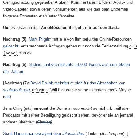
Geringschätzung gegenüber Artikeln, Kommentaren, Bildern, Audio- und
Video-Dateien sowie deren Konsumenten aus wie das dem Entfernen
folgende Entwerten etablierter Verweise.
Um es festzuhalten:
Amoklöscher, ihr geht mir auf den Sack.
Mark Pilgrim
hat alle von ihm befüllten Online-Resourcen
gelöscht
; entsprechende Anfragen geben nur noch die Fehlermeldung
410
(Gone)
zurück.
Nadine Lantzsch löschte 18.000 Tweets aus den letzten
drei Jahren.
David Pollak rechtfertigt sich für das Abschalten von
scala-tools.org
,
reüssiert
:
Will this cause some inconvenience? Maybe.
(
via
).
Jens Ohlig (
johl
) erneuert die Domain
warumnicht.so
nicht
. Er will alle
Podcasts mit seiner Beteiligung gelöscht sehen, bevor er sie an jemand
anderen überträgt
(
Chatlog
)
.
Scott Hanselman essayiert über
infosuicides
(danke,
plomlompom
).