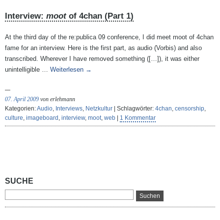
Interview:
moot
of 4chan (Part 1)
At the third day of the re:publica 09 conference, I did meet moot of 4chan
fame for an interview. Here is the first part, as audio (Vorbis) and also
transcribed. Wherever I have removed something ([…]), it was either
unintelligible …
Weiterlesen
→
07. April 2009
von erlehmann
Kategorien:
Audio
,
Interviews
,
Netzkultur
| Schlagwörter:
4chan
,
censorship
,
culture
,
imageboard
,
interview
,
moot
,
web
|
1 Kommentar
SUCHE