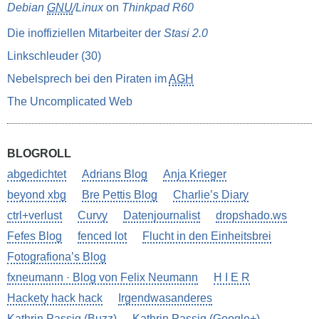
Debian
GNU
/Linux
on
Thinkpad R60
Die inoffiziellen Mitarbeiter der
Stasi 2.0
Linkschleuder (30)
Nebelsprech bei den Piraten im
AGH
The Uncomplicated Web
BLOGROLL
abgedichtet
Adrians Blog
Anja Krieger
beyond xbg
Bre Pettis Blog
Charlie’s Diary
ctrl+verlust
Curvy
Datenjournalist
dropshado.ws
Fefes Blog
fenced lot
Flucht in den Einheitsbrei
Fotografiona’s Blog
fxneumann · Blog von Felix Neumann
H I E R
Hackety hack hack
Irgendwasanderes
Kathrin Passig (Buzz)
Kathrin Passig (Google+)