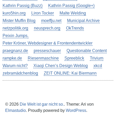
Kathrin Passig (Buzz)
Kathrin Passig (Google+)
kuro5hin.org
Liron Tocker
Malte Welding
Mister Muffin Blog
moeffju.net
Municipal Archive
netzpolitik.org
neusprech.org
OkTrends
Peixin Jumps.
Peter Kröner, Webdesigner & Frontendentwickler
praegnanz.de
presseschauer
Questionable Content
rampke.de
Riesenmaschine
Spreeblick
Trivium
Warum nicht?
Xiaoji Chen’s Design Weblog
xkcd
zebramädchenblog
ZEIT ONLINE: Kai Biermann
© 2026
Die Welt ist gar nicht so.
. Theme: Ari von
Elmastudio
. Proudly powered by
WordPress
.