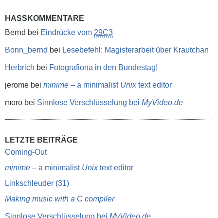
HASSKOMMENTARE
Bernd
bei
Eindrücke vom
29C3
Bonn_bernd
bei
Lesebefehl: Magisterarbeit über Krautchan
Herbrich
bei
Fotografiona in den Bundestag!
jerome
bei
minime
– a minimalist
Unix
text editor
moro
bei
Sinnlose Verschlüsselung bei
MyVideo.de
LETZTE BEITRÄGE
Coming-Out
minime
– a minimalist
Unix
text editor
Linkschleuder (31)
Making music with a C compiler
Sinnlose Verschlüsselung bei
MyVideo.de