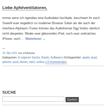
Liebe Apfelventilatoren,
immer wenn ich irgendwo eine Audiodatei hochlade, beschwert ihr euch.
Sowohl euer angeblich so moderner Browser Safari als der auch der
Interface-Alptraum iTunes können das Audioformat Ogg Vorbis nämlich
nicht abspielen. Weder euer glänzendes iPad, noch euer zerkratztes
iPhone, noch …
Weiterlesen
→
20. Mai 2011
von erlehmann
Kategorien:
In eigener Sache
,
Rants
,
Software
| Schlagwörter:
apple
,
ipad
,
iphone
,
ipod
,
itunes
,
mp3
,
vorbis
|
13 Kommentare
SUCHE