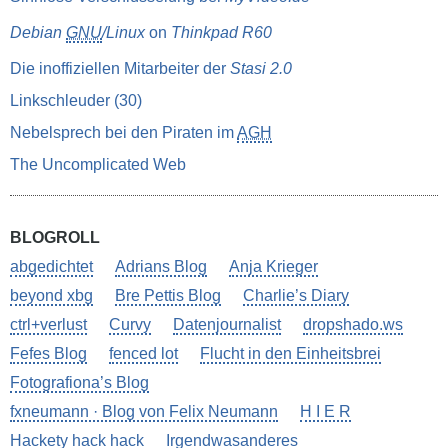
Debian
GNU
/Linux
on
Thinkpad R60
Die inoffiziellen Mitarbeiter der
Stasi 2.0
Linkschleuder (30)
Nebelsprech bei den Piraten im
AGH
The Uncomplicated Web
BLOGROLL
abgedichtet
Adrians Blog
Anja Krieger
beyond xbg
Bre Pettis Blog
Charlie’s Diary
ctrl+verlust
Curvy
Datenjournalist
dropshado.ws
Fefes Blog
fenced lot
Flucht in den Einheitsbrei
Fotografiona’s Blog
fxneumann · Blog von Felix Neumann
H I E R
Hackety hack hack
Irgendwasanderes