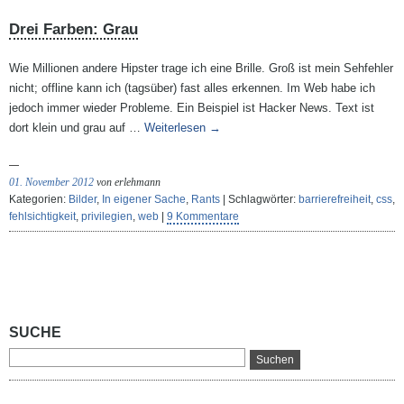
Drei Farben: Grau
Wie Millionen andere Hipster trage ich eine Brille. Groß ist mein Sehfehler
nicht; offline kann ich (tagsüber) fast alles erkennen. Im Web habe ich
jedoch immer wieder Probleme. Ein Beispiel ist Hacker News. Text ist
dort klein und grau auf …
Weiterlesen
→
01. November 2012
von erlehmann
Kategorien:
Bilder
,
In eigener Sache
,
Rants
| Schlagwörter:
barrierefreiheit
,
css
,
fehlsichtigkeit
,
privilegien
,
web
|
9 Kommentare
SUCHE