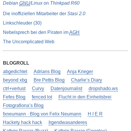
Debian
GNU
/Linux
on
Thinkpad R60
Die inoffiziellen Mitarbeiter der
Stasi 2.0
Linkschleuder (30)
Nebelsprech bei den Piraten im
AGH
The Uncomplicated Web
BLOGROLL
abgedichtet
Adrians Blog
Anja Krieger
beyond xbg
Bre Pettis Blog
Charlie’s Diary
ctrl+verlust
Curvy
Datenjournalist
dropshado.ws
Fefes Blog
fenced lot
Flucht in den Einheitsbrei
Fotografiona’s Blog
fxneumann · Blog von Felix Neumann
H I E R
Hackety hack hack
Irgendwasanderes
Kathrin Passig (Buzz)
Kathrin Passig (Google+)