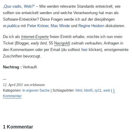
„Quo vadis, Web?“
– Wie werden relevante Standards entwickelt, wie
sollten sie entwickelt werden und welche Verantwortung hat man als
Software-Entwickler? Diese Fragen werde ich auf der diesjährigen
re:publica
mit
Peter Kröner
,
Max Winde
und
Regine Heidorn
diskutieren.
Da ich als
Internet-Experte
freien Eintritt erhalte, möchte ich nun mein
Ticket (Blogger,
early bird
, 55
Nazigold
) zeitnah verkaufen; Anfragen in
den Kommentaren oder per Email (du solltest
hier
klicken), ernstgemeinte
Zuschriften bevorzugt.
Verkauft.
12. April 2011 von erlehmann
Kategorien:
In eigener Sache
| Schlagwörter:
html
,
html5
,
rp11
,
web
|
1
Kommentar
1 Kommentar