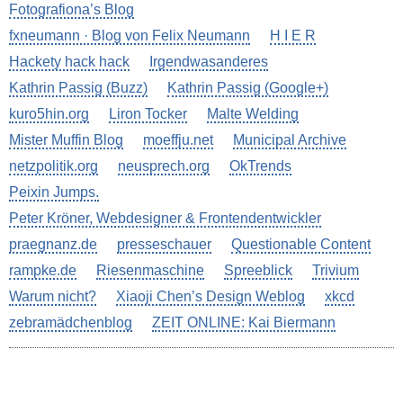
Fotografiona’s Blog
fxneumann · Blog von Felix Neumann
H I E R
Hackety hack hack
Irgendwasanderes
Kathrin Passig (Buzz)
Kathrin Passig (Google+)
kuro5hin.org
Liron Tocker
Malte Welding
Mister Muffin Blog
moeffju.net
Municipal Archive
netzpolitik.org
neusprech.org
OkTrends
Peixin Jumps.
Peter Kröner, Webdesigner & Frontendentwickler
praegnanz.de
presseschauer
Questionable Content
rampke.de
Riesenmaschine
Spreeblick
Trivium
Warum nicht?
Xiaoji Chen’s Design Weblog
xkcd
zebramädchenblog
ZEIT ONLINE: Kai Biermann