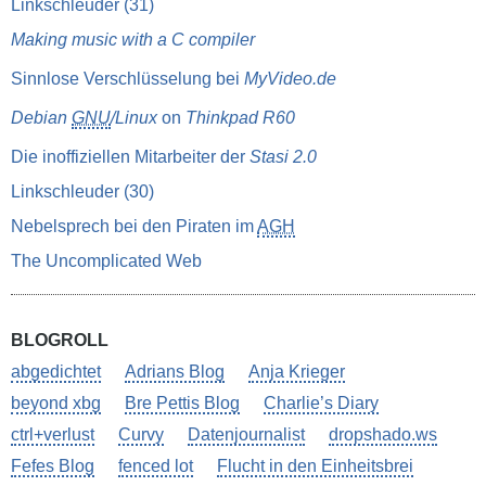
Linkschleuder (31)
Making music with a C compiler
Sinnlose Verschlüsselung bei
MyVideo.de
Debian
GNU
/Linux
on
Thinkpad R60
Die inoffiziellen Mitarbeiter der
Stasi 2.0
Linkschleuder (30)
Nebelsprech bei den Piraten im
AGH
The Uncomplicated Web
BLOGROLL
abgedichtet
Adrians Blog
Anja Krieger
beyond xbg
Bre Pettis Blog
Charlie’s Diary
ctrl+verlust
Curvy
Datenjournalist
dropshado.ws
Fefes Blog
fenced lot
Flucht in den Einheitsbrei