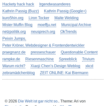
Hackety hack hack
Irgendwasanderes
Kathrin Passig (Buzz)
Kathrin Passig (Google+)
kuro5hin.org
Liron Tocker
Malte Welding
Mister Muffin Blog
moeffju.net
Municipal Archive
netzpolitik.org
neusprech.org
OkTrends
Peixin Jumps.
Peter Kröner, Webdesigner & Frontendentwickler
praegnanz.de
presseschauer
Questionable Content
rampke.de
Riesenmaschine
Spreeblick
Trivium
Warum nicht?
Xiaoji Chen’s Design Weblog
xkcd
zebramädchenblog
ZEIT ONLINE: Kai Biermann
© 2026
Die Welt ist gar nicht so.
. Theme: Ari von