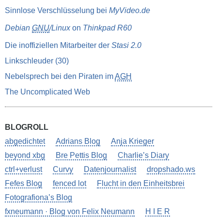
Sinnlose Verschlüsselung bei
MyVideo.de
Debian
GNU
/Linux
on
Thinkpad R60
Die inoffiziellen Mitarbeiter der
Stasi 2.0
Linkschleuder (30)
Nebelsprech bei den Piraten im
AGH
The Uncomplicated Web
BLOGROLL
abgedichtet
Adrians Blog
Anja Krieger
beyond xbg
Bre Pettis Blog
Charlie’s Diary
ctrl+verlust
Curvy
Datenjournalist
dropshado.ws
Fefes Blog
fenced lot
Flucht in den Einheitsbrei
Fotografiona’s Blog
fxneumann · Blog von Felix Neumann
H I E R