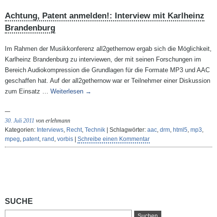
Achtung, Patent anmelden!
: Interview mit Karlheinz
Brandenburg
Im Rahmen der Musikkonferenz all2gethernow ergab sich die Möglichkeit,
Karlheinz Brandenburg zu interviewen, der mit seinen Forschungen im
Bereich Audiokompression die Grundlagen für die Formate MP3 und AAC
geschaffen hat. Auf der all2gethernow war er Teilnehmer einer Diskussion
zum Einsatz …
Weiterlesen
→
30. Juli 2011
von erlehmann
Kategorien:
Interviews
,
Recht
,
Technik
| Schlagwörter:
aac
,
drm
,
html5
,
mp3
,
mpeg
,
patent
,
rand
,
vorbis
|
Schreibe einen Kommentar
SUCHE