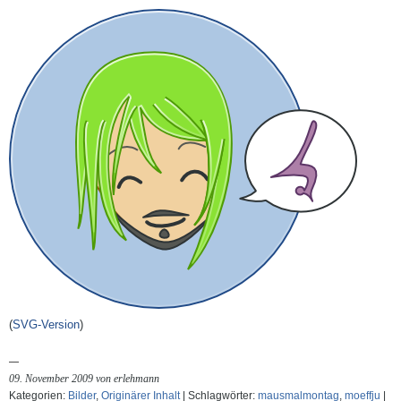
(
SVG-Version
)
09. November 2009 von erlehmann
Kategorien:
Bilder
,
Originärer Inhalt
| Schlagwörter:
mausmalmontag
,
moeffju
|