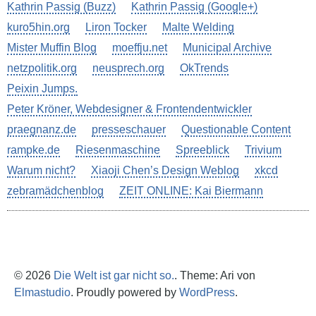
Kathrin Passig (Buzz)
Kathrin Passig (Google+)
kuro5hin.org
Liron Tocker
Malte Welding
Mister Muffin Blog
moeffju.net
Municipal Archive
netzpolitik.org
neusprech.org
OkTrends
Peixin Jumps.
Peter Kröner, Webdesigner & Frontendentwickler
praegnanz.de
presseschauer
Questionable Content
rampke.de
Riesenmaschine
Spreeblick
Trivium
Warum nicht?
Xiaoji Chen’s Design Weblog
xkcd
zebramädchenblog
ZEIT ONLINE: Kai Biermann
© 2026
Die Welt ist gar nicht so.
. Theme: Ari von
Elmastudio
. Proudly powered by
WordPress
.