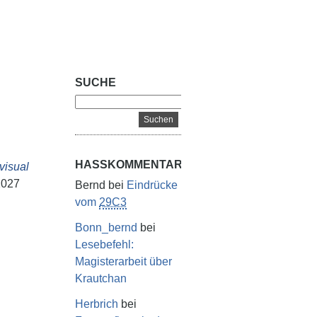
SUCHE
HASSKOMMENTARE
visual
2027
Bernd
bei
Eindrücke
vom
29C3
Bonn_bernd
bei
Lesebefehl:
Magisterarbeit über
Krautchan
Herbrich
bei