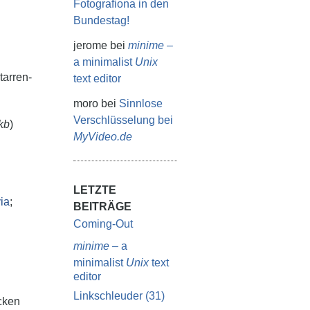
Fotografiona in den
Bundestag!
jerome
bei
minime
–
a minimalist
Unix
tarren-
text editor
moro
bei
Sinnlose
Verschlüsselung bei
kb
)
MyVideo.de
u
LETZTE
ia
;
BEITRÄGE
Coming-Out
minime
– a
minimalist
Unix
text
editor
Linkschleuder (31)
cken