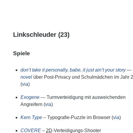
Linkschleuder (23)
Spiele
don’t take it personally, babe, it just ain’t your story
—
novel
über Post-Privacy und Schulmädchen im Jahr 
(
via
)
Exogene
— Turmverteidigung mit ausweichenden
Angreifern (
via
)
Kern Type
– Typografie-Puzzle im Browser (
via
)
COVERE
–
2D
-Verteidigungs-Shooter