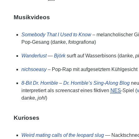
Musikvideos
Somebody That I Used to Know
– melancholischer Gi
Pop-Gesang (danke,
fotografiona
)
Wanderlust
—
Björk
surft auf Wasserbisons (danke,
p
nichsoeasy
– Pop-Rap mit aufgesetztem Kühlgesicht
8-Bit Dr. Horrible
–
Dr. Horrible’s Sing-Along Blog
ne
interpretiert als
screencast
eines fiktiven
NES
-Spiel (
v
danke,
johl
)
Kurioses
Weird mating calls of the leopard slug
— Nacktschne