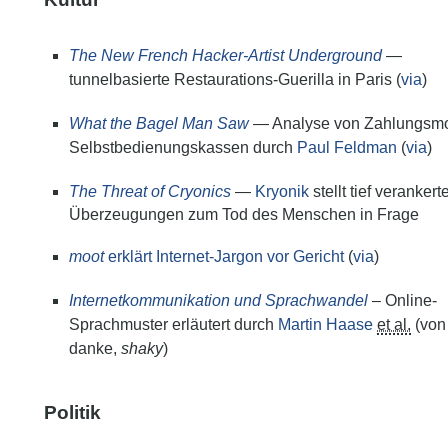
The New French Hacker-Artist Underground
—
tunnelbasierte Restaurations-Guerilla in Paris (
via
)
What the Bagel Man Saw
— Analyse von Zahlungsmo
Selbstbedienungskassen durch
Paul Feldman
(
via
)
The Threat of Cryonics
—
Kryonik
stellt tief verankert
Überzeugungen zum Tod des Menschen in Frage
moot
erklärt Internet-Jargon vor Gericht
(
via
)
Internetkommunikation und Sprachwandel
– Online-
Sprachmuster erläutert durch
Martin Haase
et al.
(von
danke,
shaky
)
Politik