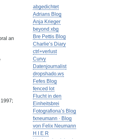
abgedichtet
Adrians Blog
Anja Krieger
beyond xbg
Bre Pettis Blog
ral an
Charlie’s Diary
ctrl+verlust
Curvy
e
Datenjournalist
dropshado.ws
Fefes Blog
fenced lot
Flucht in den
 1997;
Einheitsbrei
Fotografiona’s Blog
fxneumann · Blog
von Felix Neumann
H I E R