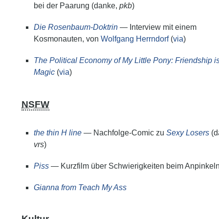
bei der Paarung (danke,
pkb
)
Die Rosenbaum-Doktrin
— Interview mit einem
Kosmonauten, von
Wolfgang Herrndorf
(
via
)
The Political Economy of My Little Pony: Friendship i
Magic
(
via
)
NSFW
the thin H line
— Nachfolge-Comic zu
Sexy Losers
(d
vrs
)
Piss
— Kurzfilm über Schwierigkeiten beim Anpinkeln
Gianna from Teach My Ass
Kultur