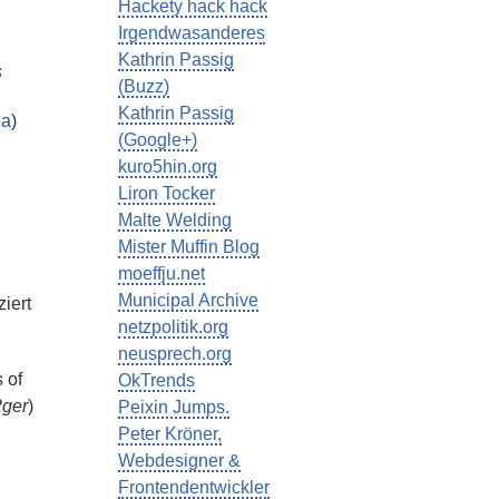
Hackety hack hack
Irgendwasanderes
Kathrin Passig
s
(Buzz)
Kathrin Passig
ia
)
(Google+)
kuro5hin.org
Liron Tocker
Malte Welding
Mister Muffin Blog
moeffju.net
Municipal Archive
iert
netzpolitik.org
neusprech.org
 of
OkTrends
ger
)
Peixin Jumps.
Peter Kröner,
Webdesigner &
Frontendentwickler