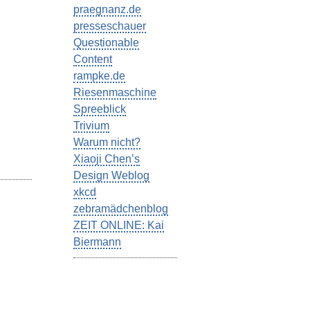
praegnanz.de
presseschauer
Questionable
Content
rampke.de
Riesenmaschine
Spreeblick
Trivium
Warum nicht?
Xiaoji Chen’s
Design Weblog
xkcd
zebramädchenblog
ZEIT ONLINE: Kai
Biermann