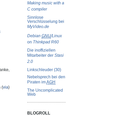
Making music with a
C compiler
Sinnlose
Verschlüsselung bei
MyVideo.de
s
Debian
GNU
/Linux
on
Thinkpad R60
Die inoffiziellen
Mitarbeiter der
Stasi
2.0
anke,
Linkschleuder (30)
Nebelsprech bei den
Piraten im
AGH
 (
via
)
The Uncomplicated
Web
BLOGROLL