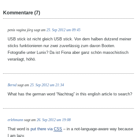
Kommentare (7)
penis vagina jörg
sagt am
25. Sep 2012 um 09:45
USB stick ist nicht gleich USB stick. Von dem halben dutzend meiner
sticks funktionieren nur zwei zuverlässig zum davon Booten.
Fotografie unter Lunix? Da ist Fiona aber ganz schön masochistisch
veranlagt, höhö.
Bernd
sagt am
25. Sep 2012 um 21:34
What has the german word “Nachtrag” in this english article to search?
erlehmann
sagt am
26. Sep 2012 um 19:08
That word is
put there via
CSS
– in a not-language-aware way because
I am lazy.