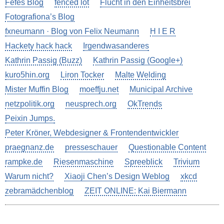
Fefes Blog
fenced lot
Flucht in den Einheitsbrei
Fotografiona’s Blog
fxneumann · Blog von Felix Neumann
H I E R
Hackety hack hack
Irgendwasanderes
Kathrin Passig (Buzz)
Kathrin Passig (Google+)
kuro5hin.org
Liron Tocker
Malte Welding
Mister Muffin Blog
moeffju.net
Municipal Archive
netzpolitik.org
neusprech.org
OkTrends
Peixin Jumps.
Peter Kröner, Webdesigner & Frontendentwickler
praegnanz.de
presseschauer
Questionable Content
rampke.de
Riesenmaschine
Spreeblick
Trivium
Warum nicht?
Xiaoji Chen’s Design Weblog
xkcd
zebramädchenblog
ZEIT ONLINE: Kai Biermann