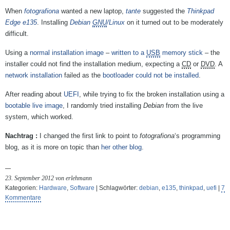
When
fotografiona
wanted a new laptop,
tante
suggested the
Thinkpad
Edge e135
. Installing
Debian
GNU
/Linux
on it turned out to be moderately
difficult.
Using a
normal installation image
–
written to a
USB
memory stick
– the
installer could not find the installation medium, expecting a
CD
or
DVD
. A
network installation
failed as the
bootloader could not be installed
.
After reading about
UEFI
, while trying to fix the broken installation using a
bootable live image
, I randomly tried installing
Debian
from the live
system, which worked.
I changed the first link to point to
fotografiona
‘s programming
blog, as it is more on topic than
her other blog
.
23. September 2012 von erlehmann
Kategorien:
Hardware
,
Software
| Schlagwörter:
debian
,
e135
,
thinkpad
,
uefi
|
7
Kommentare