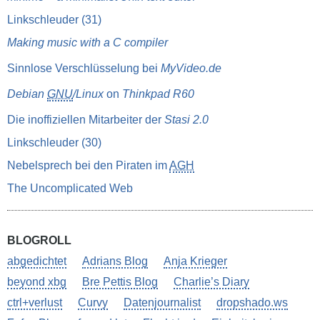
Linkschleuder (31)
Making music with a C compiler
Sinnlose Verschlüsselung bei
MyVideo.de
Debian
GNU
/Linux
on
Thinkpad R60
Die inoffiziellen Mitarbeiter der
Stasi 2.0
Linkschleuder (30)
Nebelsprech bei den Piraten im
AGH
The Uncomplicated Web
BLOGROLL
abgedichtet
Adrians Blog
Anja Krieger
beyond xbg
Bre Pettis Blog
Charlie’s Diary
ctrl+verlust
Curvy
Datenjournalist
dropshado.ws