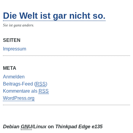
Die Welt ist gar nicht so.
Sie ist ganz anders.
SEITEN
Impressum
META
Anmelden
Beitrags-Feed (
RSS
)
Kommentare als
RSS
WordPress.org
Debian
GNU
/Linux
on
Thinkpad Edge e135