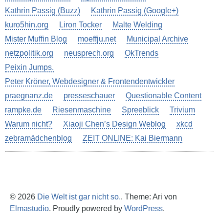
Kathrin Passig (Buzz)
Kathrin Passig (Google+)
kuro5hin.org
Liron Tocker
Malte Welding
Mister Muffin Blog
moeffju.net
Municipal Archive
netzpolitik.org
neusprech.org
OkTrends
Peixin Jumps.
Peter Kröner, Webdesigner & Frontendentwickler
praegnanz.de
presseschauer
Questionable Content
rampke.de
Riesenmaschine
Spreeblick
Trivium
Warum nicht?
Xiaoji Chen’s Design Weblog
xkcd
zebramädchenblog
ZEIT ONLINE: Kai Biermann
© 2026
Die Welt ist gar nicht so.
. Theme: Ari von
Elmastudio
. Proudly powered by
WordPress
.