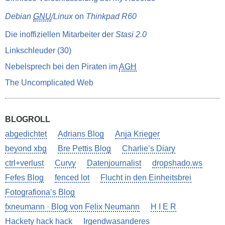
Debian
GNU
/Linux
on
Thinkpad R60
Die inoffiziellen Mitarbeiter der
Stasi 2.0
Linkschleuder (30)
Nebelsprech bei den Piraten im
AGH
The Uncomplicated Web
BLOGROLL
abgedichtet
Adrians Blog
Anja Krieger
beyond xbg
Bre Pettis Blog
Charlie’s Diary
ctrl+verlust
Curvy
Datenjournalist
dropshado.ws
Fefes Blog
fenced lot
Flucht in den Einheitsbrei
Fotografiona’s Blog
fxneumann · Blog von Felix Neumann
H I E R
Hackety hack hack
Irgendwasanderes