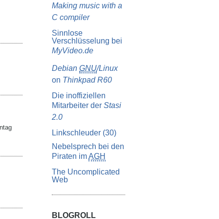
Making music with a
C compiler
Sinnlose
Verschlüsselung bei
MyVideo.de
Debian
GNU
/Linux
on
Thinkpad R60
Die inoffiziellen
Mitarbeiter der
Stasi
2.0
nntag
Linkschleuder (30)
Nebelsprech bei den
Piraten im
AGH
The Uncomplicated
Web
BLOGROLL