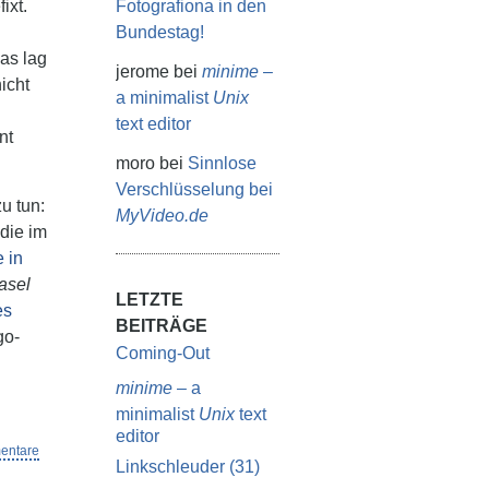
ixt.
Fotografiona in den
Bundestag!
Das lag
jerome
bei
minime
–
icht
a minimalist
Unix
text editor
nt
moro
bei
Sinnlose
Verschlüsselung bei
u tun:
MyVideo.de
die im
 in
asel
LETZTE
es
BEITRÄGE
go-
Coming-Out
minime
– a
minimalist
Unix
text
editor
entare
Linkschleuder (31)