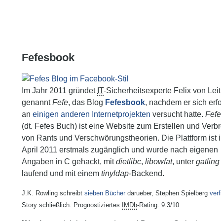
Fefesbook
Im Jahr 2011 gründet
IT
-Sicherheitsexperte Felix von Leit
genannt
Fefe
, das Blog
Fefesbook
, nachdem er sich erf
an
einigen
anderen
Internetprojekten
versucht hatte.
Fef
(dt. Fefes Buch) ist eine Website zum Erstellen und Verbr
von Rants und Verschwörungstheorien. Die Plattform ist 
April 2011 erstmals zugänglich und wurde nach eigenen
Angaben
in C gehackt, mit
dietlibc
,
libowfat
, unter
gatling
laufend und mit einem
tinyldap
-Backend
.
J.K. Rowling schreibt
sieben Bücher
darueber, Stephen Spielberg
verf
Story schließlich. Prognostiziertes
IMDb
-Rating: 9.3/10