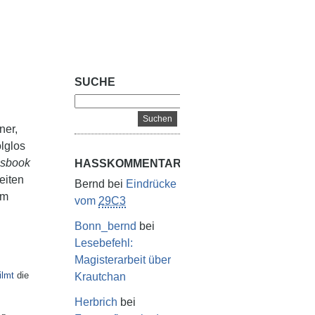
SUCHE
ner,
olglos
esbook
HASSKOMMENTARE
eiten
Bernd
bei
Eindrücke
im
vom
29C3
Bonn_bernd
bei
Lesebefehl:
Magisterarbeit über
ilmt
die
Krautchan
Herbrich
bei