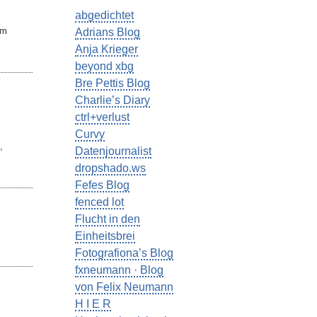
abgedichtet
um
Adrians Blog
Anja Krieger
beyond xbg
Bre Pettis Blog
Charlie’s Diary
ctrl+verlust
Curvy
,
Datenjournalist
dropshado.ws
Fefes Blog
fenced lot
Flucht in den
Einheitsbrei
Fotografiona’s Blog
fxneumann · Blog
von Felix Neumann
H I E R