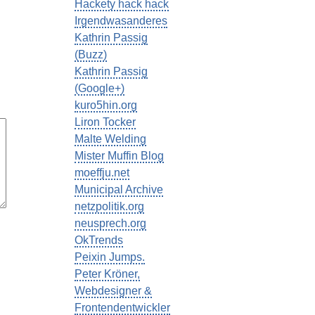
Hackety hack hack
Irgendwasanderes
Kathrin Passig
(Buzz)
Kathrin Passig
(Google+)
kuro5hin.org
Liron Tocker
Malte Welding
Mister Muffin Blog
moeffju.net
Municipal Archive
netzpolitik.org
neusprech.org
OkTrends
Peixin Jumps.
Peter Kröner,
Webdesigner &
Frontendentwickler