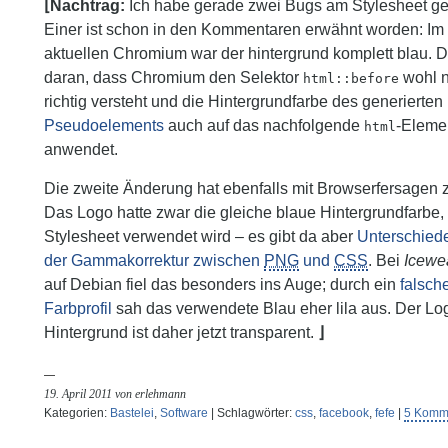
Ich habe gerade zwei Bugs am Stylesheet gef
Einer ist schon in den Kommentaren erwähnt worden: Im
aktuellen Chromium war
der hintergrund komplett blau
. 
daran, dass Chromium den Selektor
wohl n
html::before
richtig versteht und die Hintergrundfarbe des generierten
Pseudoelements
auch auf das nachfolgende
-Eleme
html
anwendet.
Die zweite Änderung hat ebenfalls mit Browserfersagen z
Das Logo hatte zwar die gleiche blaue Hintergrundfarbe, 
Stylesheet verwendet wird – es gibt da aber
Unterschiede
der Gammakorrektur zwischen
PNG
und
CSS
. Bei
Icewe
auf Debian fiel das besonders ins Auge; durch ein
falsch
Farbprofil
sah das verwendete Blau eher lila aus. Der Lo
Hintergrund ist daher jetzt transparent.
19. April 2011 von erlehmann
Kategorien:
Bastelei
,
Software
| Schlagwörter:
css
,
facebook
,
fefe
|
5 Komm