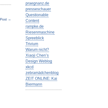
praegnanz.de
presseschauer
Questionable
 Post →
Content
rampke.de
Riesenmaschine
Spreeblick
Trivium
Warum nicht?
Xiaoji Chen’s
Design Weblog
xkcd
zebramädchenblog
ZEIT ONLINE: Kai
Biermann