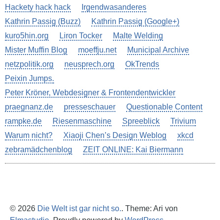
Hackety hack hack
Irgendwasanderes
Kathrin Passig (Buzz)
Kathrin Passig (Google+)
kuro5hin.org
Liron Tocker
Malte Welding
Mister Muffin Blog
moeffju.net
Municipal Archive
netzpolitik.org
neusprech.org
OkTrends
Peixin Jumps.
Peter Kröner, Webdesigner & Frontendentwickler
praegnanz.de
presseschauer
Questionable Content
rampke.de
Riesenmaschine
Spreeblick
Trivium
Warum nicht?
Xiaoji Chen’s Design Weblog
xkcd
zebramädchenblog
ZEIT ONLINE: Kai Biermann
© 2026
Die Welt ist gar nicht so.
. Theme: Ari von