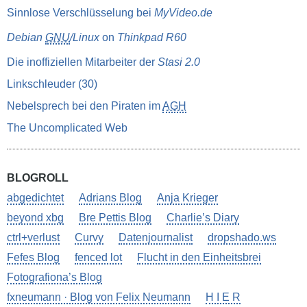
Sinnlose Verschlüsselung bei
MyVideo.de
Debian
GNU
/Linux
on
Thinkpad R60
Die inoffiziellen Mitarbeiter der
Stasi 2.0
Linkschleuder (30)
Nebelsprech bei den Piraten im
AGH
The Uncomplicated Web
BLOGROLL
abgedichtet
Adrians Blog
Anja Krieger
beyond xbg
Bre Pettis Blog
Charlie’s Diary
ctrl+verlust
Curvy
Datenjournalist
dropshado.ws
Fefes Blog
fenced lot
Flucht in den Einheitsbrei
Fotografiona’s Blog
fxneumann · Blog von Felix Neumann
H I E R