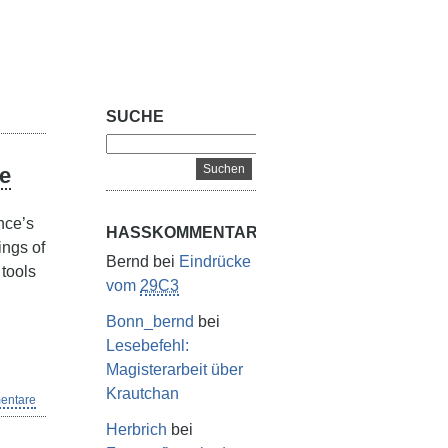
SUCHE
ce
nce’s
HASSKOMMENTARE
ings of
Bernd
bei
Eindrücke
tools
vom
29C3
Bonn_bernd
bei
Lesebefehl:
Magisterarbeit über
Krautchan
entare
Herbrich
bei