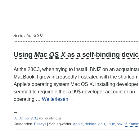
Archiv für
GNU
Using
Mac
OS
X
as a self-binding devi
At the 28C3, when trying to install IBNIZ on an acquainta
MacBook, I grew increasedly frustrated with the shortcom
Apple‘s operating system Mac OS X. Installing developer 
seemed to require either a 99$ developer account or an
operating …
Weiterlesen
→
08. Januar 2012
von erlehmann
Kategorien:
Essays
| Schlagwörter:
apple
,
debian
,
gnu
,
linux
,
osx
|
6 Komm