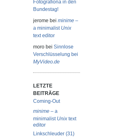
Fotografiona in den
Bundestag!
jerome
bei
minime
–
a minimalist
Unix
text editor
moro
bei
Sinnlose
Verschlüsselung bei
MyVideo.de
LETZTE
BEITRÄGE
Coming-Out
minime
– a
minimalist
Unix
text
editor
Linkschleuder (31)