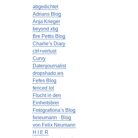
abgedichtet
Adrians Blog
Anja Krieger
beyond xbg
Bre Pettis Blog
Charlie’s Diary
ctrl+verlust
Curvy
Datenjournalist
dropshado.ws
Fefes Blog
fenced lot
Flucht in den
Einheitsbrei
Fotografiona’s Blog
fxneumann · Blog
von Felix Neumann
H I E R