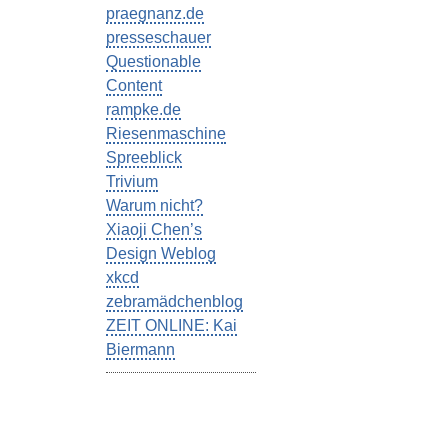
praegnanz.de
presseschauer
Questionable
Content
rampke.de
Riesenmaschine
Spreeblick
Trivium
Warum nicht?
Xiaoji Chen’s
Design Weblog
xkcd
zebramädchenblog
ZEIT ONLINE: Kai
Biermann