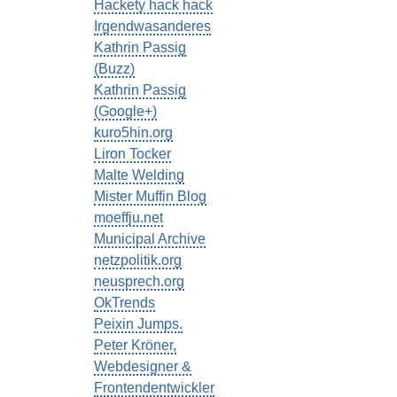
Hackety hack hack
Irgendwasanderes
Kathrin Passig
(Buzz)
Kathrin Passig
(Google+)
kuro5hin.org
Liron Tocker
Malte Welding
Mister Muffin Blog
moeffju.net
Municipal Archive
netzpolitik.org
neusprech.org
OkTrends
Peixin Jumps.
Peter Kröner,
Webdesigner &
Frontendentwickler