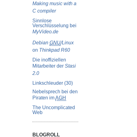
Making music with a
C compiler
Sinnlose
Verschlüsselung bei
MyVideo.de
Debian
GNU
/Linux
on
Thinkpad R60
Die inoffiziellen
Mitarbeiter der
Stasi
2.0
Linkschleuder (30)
Nebelsprech bei den
Piraten im
AGH
The Uncomplicated
Web
BLOGROLL