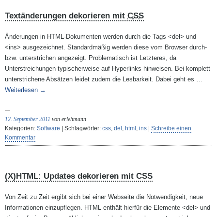
Textänderungen dekorieren mit
CSS
Änderungen in HTML-Dokumenten werden durch die Tags <del> und
<ins> ausgezeichnet. Standardmäßig werden diese vom Browser durch-
bzw. unterstrichen angezeigt. Problematisch ist Letzteres, da
Unterstreichungen typischerweise auf Hyperlinks hinweisen. Bei komplett
unterstrichene Absätzen leidet zudem die Lesbarkeit. Dabei geht es …
Weiterlesen
→
12. September 2011
von erlehmann
Kategorien:
Software
| Schlagwörter:
css
,
del
,
html
,
ins
|
Schreibe einen
Kommentar
(X)HTML: Updates dekorieren mit CSS
Von Zeit zu Zeit ergibt sich bei einer Webseite die Notwendigkeit, neue
Informationen einzupflegen. HTML enthält hierfür die Elemente <del> und