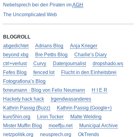
Nebelsprech bei den Piraten im
AGH
The Uncomplicated Web
BLOGROLL
abgedichtet
Adrians Blog
Anja Krieger
beyond xbg
Bre Pettis Blog
Charlie’s Diary
ctrl+verlust
Curvy
Datenjournalist
dropshado.ws
Fefes Blog
fenced lot
Flucht in den Einheitsbrei
Fotografiona’s Blog
fxneumann · Blog von Felix Neumann
H I E R
Hackety hack hack
Irgendwasanderes
Kathrin Passig (Buzz)
Kathrin Passig (Google+)
kuro5hin.org
Liron Tocker
Malte Welding
Mister Muffin Blog
moeffju.net
Municipal Archive
netzpolitik.org
neusprech.org
OkTrends