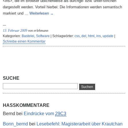
<ins>, die im Browser üblicherweise als durchge- bzw. unter-strichen
dargestellt werden. Vorteil hierbei: Die Informationen werden semantisch
markiert und …
Weiterlesen
→
13. Februar 2009
von erlehmann
Kategorien:
Bastelei
,
Software
| Schlagwörter:
css
,
del
,
html
,
ins
,
update
|
Schreibe einen Kommentar
SUCHE
HASSKOMMENTARE
Bernd
bei
Eindrücke vom
29C3
Bonn_bernd
bei
Lesebefehl: Magisterarbeit über Krautchan